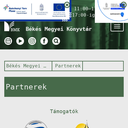
Nyitvatartás ma:
11:00–17:00
(Gyermekkönyvtár 17:00-ig)
Tog
Békés Megyei Könyvtár
nav
Békés Megyei Könyvtár
Partnerek
Partnerek
Támogatók