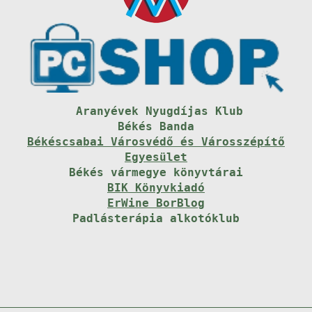
Aranyévek Nyugdíjas Klub
Békés Banda
Békéscsabai Városvédő és Városszépítő
Egyesület
Békés vármegye könyvtárai
BIK Könyvkiadó
ErWine BorBlog
Padlásterápia alkotóklub