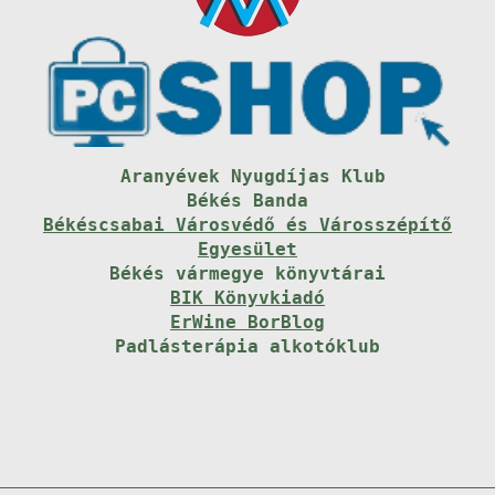
Aranyévek Nyugdíjas Klub
Békés Banda
Békéscsabai Városvédő és Városszépítő
Egyesület
Békés vármegye könyvtárai
BIK Könyvkiadó
ErWine BorBlog
Padlásterápia alkotóklub