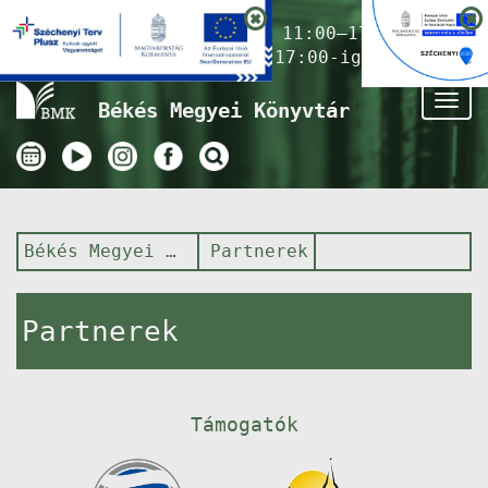
Nyitvatartás ma:
11:00–17:00
(Gyermekkönyvtár 17:00-ig)
Tog
Békés Megyei Könyvtár
nav
Békés Megyei Könyvtár
Partnerek
Partnerek
Támogatók