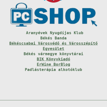
Aranyévek Nyugdíjas Klub
Békés Banda
Békéscsabai Városvédő és Városszépítő
Egyesület
Békés vármegye könyvtárai
BIK Könyvkiadó
ErWine BorBlog
Padlásterápia alkotóklub