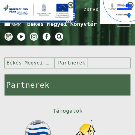
Nyitvatartás ma:
zárva
Tog
Békés Megyei Könyvtár
nav
Békés Megyei Könyvtár
Partnerek
Partnerek
Támogatók