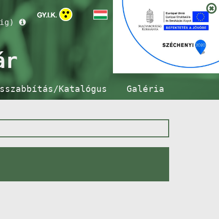
ig)
ár
sszabbítás/Katalógus
Galéria