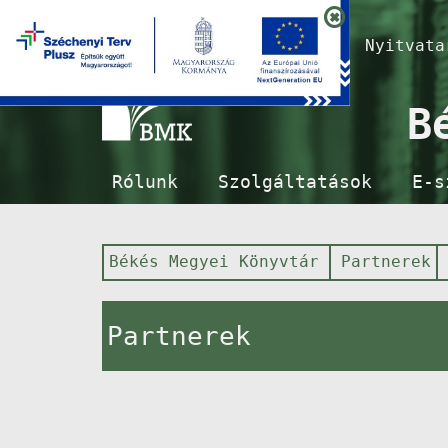
Nyitvat
B
Rólunk
Szolgáltatások
E-s
Békés Megyei Könyvtár
Partnerek
Partnerek