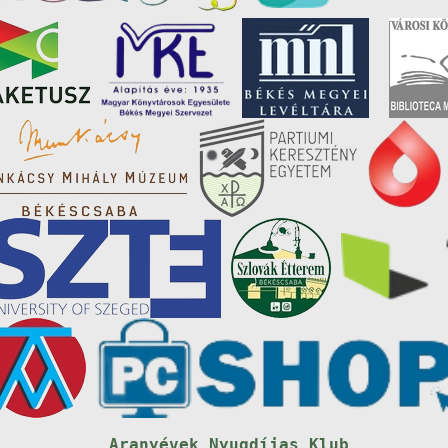
Aranyévek Nyugdíjas Klub