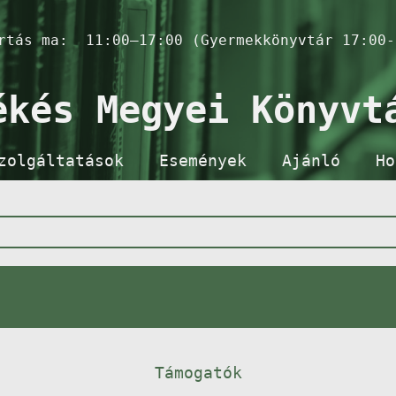
artás ma:
11:00–17:00 (Gyermekkönyvtár 17:00-
ékés Megyei Könyvt
zolgáltatások
Események
Ajánló
Ho
Támogatók