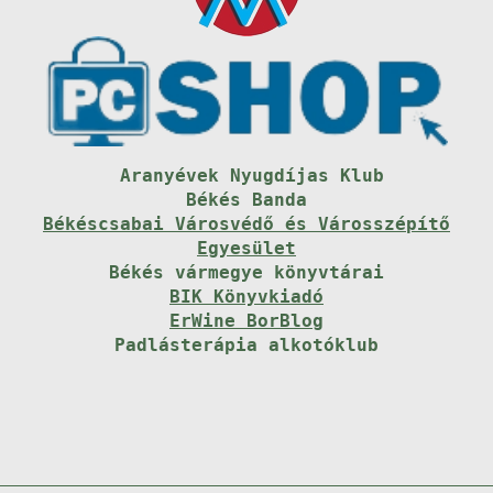
Aranyévek Nyugdíjas Klub
Békés Banda
Békéscsabai Városvédő és Városszépítő
Egyesület
Békés vármegye könyvtárai
BIK Könyvkiadó
ErWine BorBlog
Padlásterápia alkotóklub