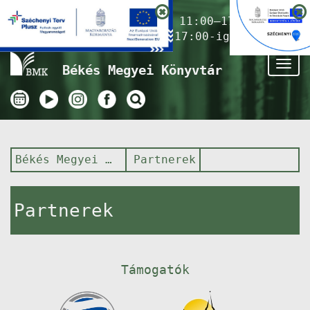
Nyitvatartás ma:
11:00–17:00
(Gyermekkönyvtár 17:00-ig)
Tog
Békés Megyei Könyvtár
nav
Békés Megyei Könyvtár
Partnerek
Partnerek
Támogatók