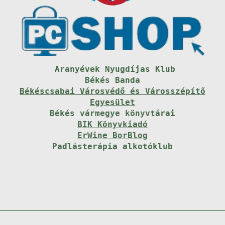
Aranyévek Nyugdíjas Klub
Békés Banda
Békéscsabai Városvédő és Városszépítő
Egyesület
Békés vármegye könyvtárai
BIK Könyvkiadó
ErWine BorBlog
Padlásterápia alkotóklub