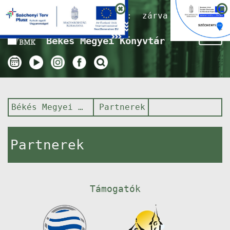
Nyitvatartás ma:
zárva
Tog
Békés Megyei Könyvtár
nav
Békés Megyei Könyvtár
Partnerek
Partnerek
Támogatók