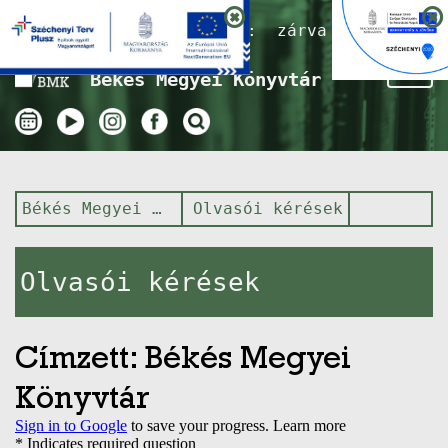
Nyitvatartás ma:
zárva
Tog
Békés Megyei Könyvtár
nav
Békés Megyei Könyvtár
Olvasói kérések
Olvasói kérések