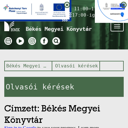
Nyitvatartás ma:
11:00–17:00
(Gyermekkönyvtár 17:00-ig)
Tog
Békés Megyei Könyvtár
nav
Békés Megyei Könyvtár
Olvasói kérések
Olvasói kérések