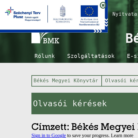
Nyitvat
B
Rólunk
Szolgáltatások
E-s
Békés Megyei Könyvtár
Olvasói ké
Olvasói kérések