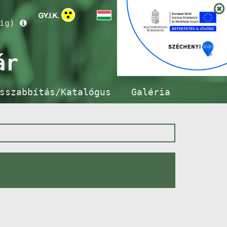
ig)
ár
sszabbítás/Katalógus
Galéria