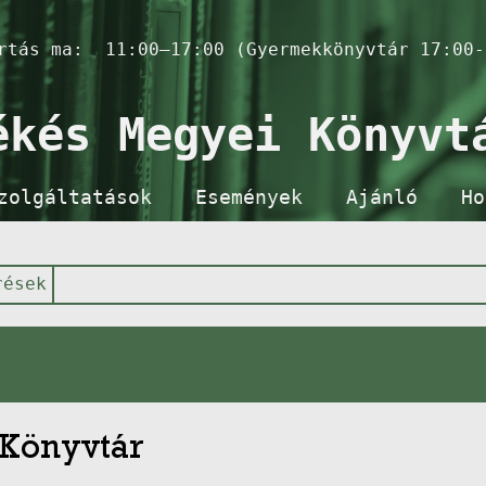
artás ma:
11:00–17:00 (Gyermekkönyvtár 17:00-
ékés Megyei Könyvt
zolgáltatások
Események
Ajánló
Ho
rések