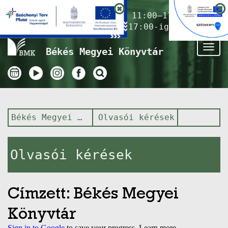
Nyitvatartás ma:
11:00–17:00
(Gyermekkönyvtár 17:00-ig)
Tog
Békés Megyei Könyvtár
nav
Békés Megyei Könyvtár
Olvasói kérések
Olvasói kérések