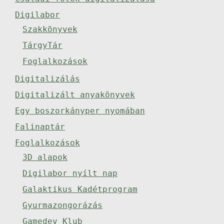
Digilabor
Szakkönyvek
TárgyTár
Foglalkozások
Digitalizálás
Digitalizált anyakönyvek
Egy boszorkányper nyomában
Falinaptár
Foglalkozások
3D alapok
Digilabor nyílt nap
Galaktikus Kadétprogram
Gyurmazongorázás
Gamedev Klub