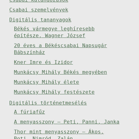
Csabai szemelvények
Digitális tananyagok
Békés vármegye leghíresebb
építésze, Wagner József
20 éves a Békéscsabai Napsugár
Bábszínház
Kner Imre és Izidor
Munkácsy Mihály Békés megyében
Munkácsy Mihály élete
Munkácsy Mihály festészete
Digitális történetmesélés
A fúriafűz
A menyasszony – Peti, Panni, Janka
Thor mint menyasszony – Ákos,
Boti, Nimród, Zalán