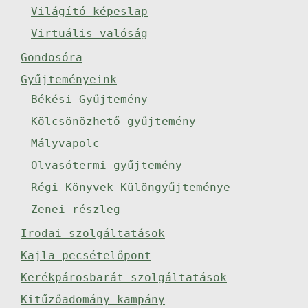
Világító képeslap
Virtuális valóság
Gondosóra
Gyűjteményeink
Békési Gyűjtemény
Kölcsönözhető gyűjtemény
Mályvapolc
Olvasótermi gyűjtemény
Régi Könyvek Különgyűjteménye
Zenei részleg
Irodai szolgáltatások
Kajla-pecsételőpont
Kerékpárosbarát szolgáltatások
Kitűzőadomány-kampány