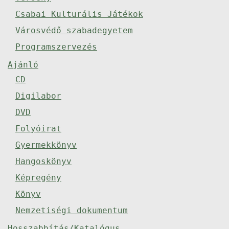
Csabai Kulturális Játékok
Városvédő szabadegyetem
Programszervezés
Ajánló
CD
Digilabor
DVD
Folyóirat
Gyermekkönyv
Hangoskönyv
Képregény
Könyv
Nemzetiségi dokumentum
Hosszabbítás/Katalógus