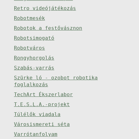
Retro videójátékozás
Robotmesék
Robotok a festővásznon
Robotsimogató
Robotváros
Rongyhorgolás
Szabás-varrás
Szürke ló - ozobot robotika
foglalkozás
TechArt Ékszerlabor
T.E.S.L.A.-projekt
Túlélők viadala
Városismereti séta
Varrótanfolyam