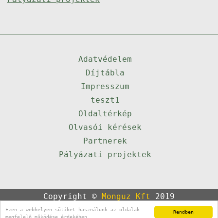
Adatvédelem
Díjtábla
Impresszum
teszt1
Oldaltérkép
Olvasói kérések
Partnerek
Pályázati projektek
Copyright ©
Monguz Kft
2019
Powered by
Qulto
Ezen a webhelyen sütiket használunk az oldalak
Rendben
Portál
24
megfelelő működése érdekében.