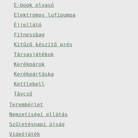
E-book olvasó
Elektromos lufipumpa
Éjjellátó
Fitnessbag
Kitűző készítő prés
Társasjátékok
Kerékpárok
Kerékpártáska
Kettlebell
Távcső
Terembérlet
Nemzetiségi ellátás
Születésnapi újság
Videójáték