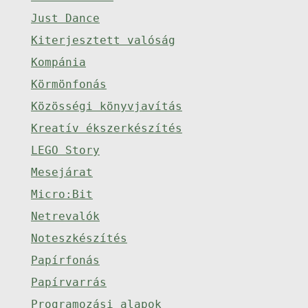
Just Dance
Kiterjesztett valóság
Kompánia
Körmönfonás
Közösségi könyvjavítás
Kreatív ékszerkészítés
LEGO Story
Mesejárat
Micro:Bit
Netrevalók
Noteszkészítés
Papírfonás
Papírvarrás
Programozási alapok