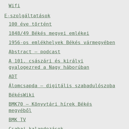
Wifi
E-szolgáltatások
100 éve történt
1848/49 Békés megyei emlékei
1956-os emlékhelyek Békés vármegyében
Abstract – podcast
A 101. császári és királyi
gyalogezred a Nagy háborúban
ADT
Álomcsapda – digitális szabadulószoba
BékésWiki
BMK70 – Könyvtári hírek Békés
megyéből
BMK TV
Csabai kalandozások