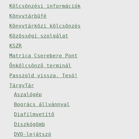
Kölcsönzési információk
Könyvtárbüfé
Könyvtárközi kölcsönzés
Közösségi szolgálat
KSZR
Matrica Cserebere Pont
Önkölcsönző terminál
Passzold vissza, Tesó!
TárgyTár
Aszalógép
Bogrács állvánnyal
Diafilmvetítő
Diszkógömb
DVD-lejátszó