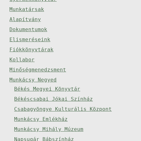
Munkatársak
Alapítvány
Dokumentumok
Elismeréseink
Fiókkönyvtárak
Kollabor
Minőségmenedzsment
Munkácsy Negyed
Békés Megyei Könyvtár
Békéscsabai Jókai Színház
Csabagyöngye Kulturális Központ
Munkácsy Emlékház
Munkácsy Mihály Múzeum
Napsugár Bábszínház