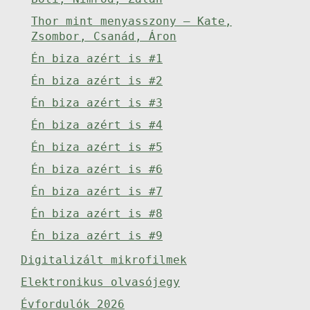
Thor mint menyasszony – Kate,
Zsombor, Csanád, Áron
Én biza azért is #1
Én biza azért is #2
Én biza azért is #3
Én biza azért is #4
Én biza azért is #5
Én biza azért is #6
Én biza azért is #7
Én biza azért is #8
Én biza azért is #9
Digitalizált mikrofilmek
Elektronikus olvasójegy
Évfordulók 2026