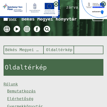
Nyitvatartás ma:
zárva
Tog
Békés Megyei Könyvtár
nav
Békés Megyei Könyvtár
Oldaltérkép
Oldaltérkép
Rólunk
Bemutatkozás
Elérhetőség
Gyermekkönyvtár