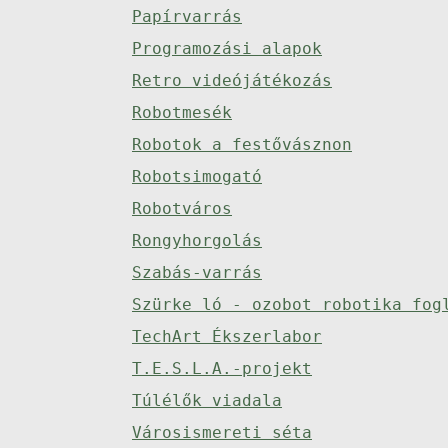
Papírvarrás
Programozási alapok
Retro videójátékozás
Robotmesék
Robotok a festővásznon
Robotsimogató
Robotváros
Rongyhorgolás
Szabás-varrás
Szürke ló - ozobot robotika fog
TechArt Ékszerlabor
T.E.S.L.A.-projekt
Túlélők viadala
Városismereti séta