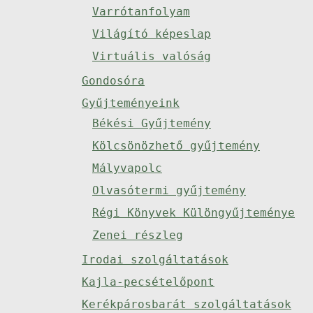
Varrótanfolyam
Világító képeslap
Virtuális valóság
Gondosóra
Gyűjteményeink
Békési Gyűjtemény
Kölcsönözhető gyűjtemény
Mályvapolc
Olvasótermi gyűjtemény
Régi Könyvek Különgyűjteménye
Zenei részleg
Irodai szolgáltatások
Kajla-pecsételőpont
Kerékpárosbarát szolgáltatások