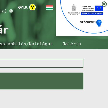
ig)
ár
sszabbítás/Katalógus
Galéria