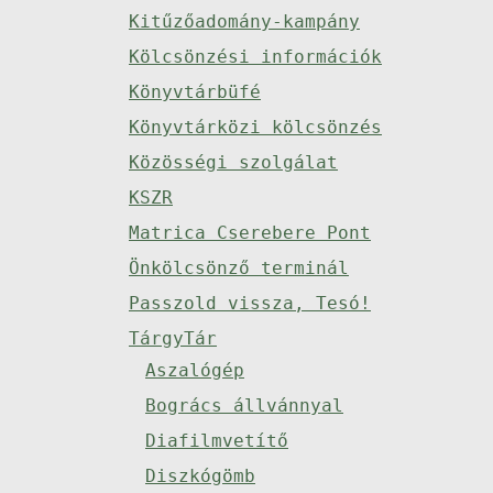
Kitűzőadomány-kampány
Kölcsönzési információk
Könyvtárbüfé
Könyvtárközi kölcsönzés
Közösségi szolgálat
KSZR
Matrica Cserebere Pont
Önkölcsönző terminál
Passzold vissza, Tesó!
TárgyTár
Aszalógép
Bogrács állvánnyal
Diafilmvetítő
Diszkógömb