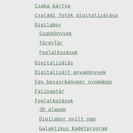
Csaba kártya
Családi fotók digitalizálása
Digilabor
Szakkönyvek
TárgyTár
Foglalkozások
Digitalizálás
Digitalizált anyakönyvek
Egy boszorkányper nyomában
Falinaptár
Foglalkozások
3D alapok
Digilabor nyílt nap
Galaktikus Kadétprogram