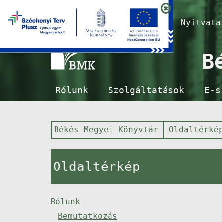
Nyitvat
B
Rólunk
Szolgáltatások
E-s
Békés Megyei Könyvtár
Oldaltérké
Oldaltérkép
Rólunk
Bemutatkozás