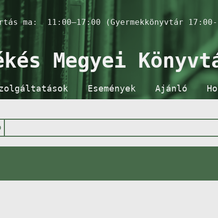
artás ma:
11:00–17:00 (Gyermekkönyvtár 17:00-
ékés Megyei Könyvt
zolgáltatások
Események
Ajánló
Ho
p