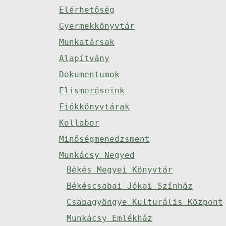
Elérhetőség
Gyermekkönyvtár
Munkatársak
Alapítvány
Dokumentumok
Elismeréseink
Fiókkönyvtárak
Kollabor
Minőségmenedzsment
Munkácsy Negyed
Békés Megyei Könyvtár
Békéscsabai Jókai Színház
Csabagyöngye Kulturális Központ
Munkácsy Emlékház