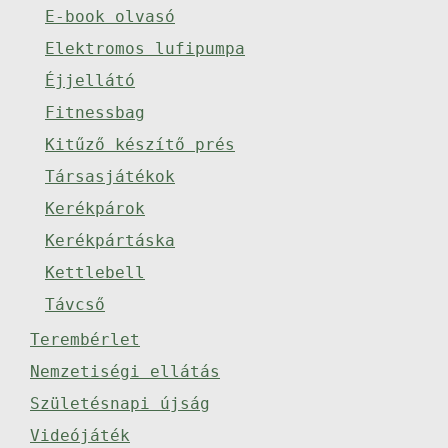
E-book olvasó
Elektromos lufipumpa
Éjjellátó
Fitnessbag
Kitűző készítő prés
Társasjátékok
Kerékpárok
Kerékpártáska
Kettlebell
Távcső
Terembérlet
Nemzetiségi ellátás
Születésnapi újság
Videójáték