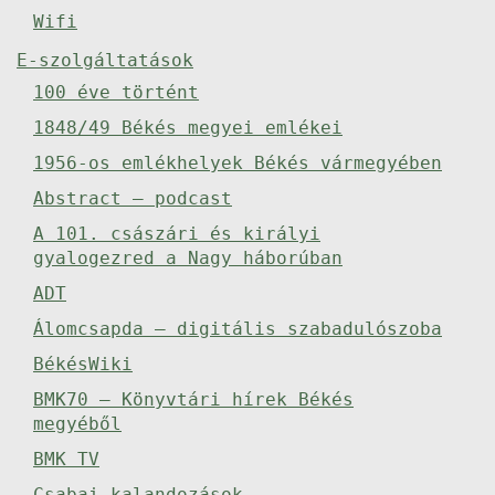
Wifi
E-szolgáltatások
100 éve történt
1848/49 Békés megyei emlékei
1956-os emlékhelyek Békés vármegyében
Abstract – podcast
A 101. császári és királyi
gyalogezred a Nagy háborúban
ADT
Álomcsapda – digitális szabadulószoba
BékésWiki
BMK70 – Könyvtári hírek Békés
megyéből
BMK TV
Csabai kalandozások