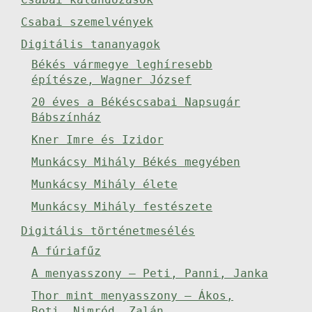
Csabai szemelvények
Digitális tananyagok
Békés vármegye leghíresebb
építésze, Wagner József
20 éves a Békéscsabai Napsugár
Bábszínház
Kner Imre és Izidor
Munkácsy Mihály Békés megyében
Munkácsy Mihály élete
Munkácsy Mihály festészete
Digitális történetmesélés
A fúriafűz
A menyasszony – Peti, Panni, Janka
Thor mint menyasszony – Ákos,
Boti, Nimród, Zalán