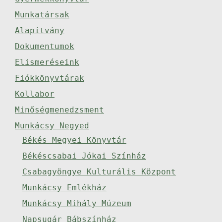
Munkatársak
Alapítvány
Dokumentumok
Elismeréseink
Fiókkönyvtárak
Kollabor
Minőségmenedzsment
Munkácsy Negyed
Békés Megyei Könyvtár
Békéscsabai Jókai Színház
Csabagyöngye Kulturális Központ
Munkácsy Emlékház
Munkácsy Mihály Múzeum
Napsugár Bábszínház