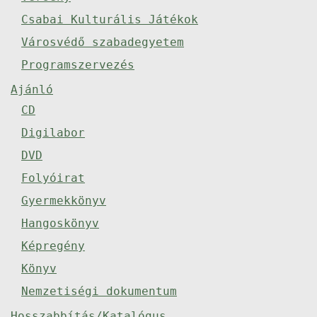
Csabai Kulturális Játékok
Városvédő szabadegyetem
Programszervezés
Ajánló
CD
Digilabor
DVD
Folyóirat
Gyermekkönyv
Hangoskönyv
Képregény
Könyv
Nemzetiségi dokumentum
Hosszabbítás/Katalógus