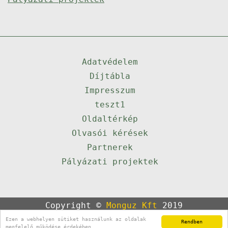
Adatvédelem
Díjtábla
Impresszum
teszt1
Oldaltérkép
Olvasói kérések
Partnerek
Pályázati projektek
Copyright ©
Monguz Kft
2019
Powered by
Qulto
Ezen a webhelyen sütiket használunk az oldalak
Rendben
Portál
24
megfelelő működése érdekében.