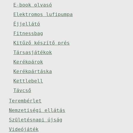
E-book olvasó
Elektromos lufipumpa
Éjjellátó
Fitnessbag
Kitűző készítő prés
Társasjátékok
Kerékpárok
Kerékpártáska
Kettlebell
Távcső
Terembérlet
Nemzetiségi ellátás
Születésnapi újság
Videójáték