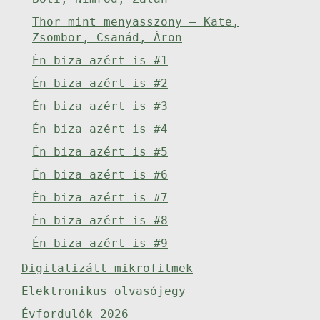
Thor mint menyasszony – Kate,
Zsombor, Csanád, Áron
Én biza azért is #1
Én biza azért is #2
Én biza azért is #3
Én biza azért is #4
Én biza azért is #5
Én biza azért is #6
Én biza azért is #7
Én biza azért is #8
Én biza azért is #9
Digitalizált mikrofilmek
Elektronikus olvasójegy
Évfordulók 2026