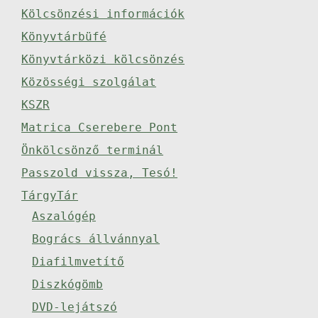
Kölcsönzési információk
Könyvtárbüfé
Könyvtárközi kölcsönzés
Közösségi szolgálat
KSZR
Matrica Cserebere Pont
Önkölcsönző terminál
Passzold vissza, Tesó!
TárgyTár
Aszalógép
Bogrács állvánnyal
Diafilmvetítő
Diszkógömb
DVD-lejátszó