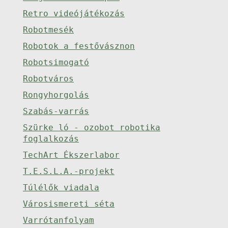
Retro videójátékozás
Robotmesék
Robotok a festővásznon
Robotsimogató
Robotváros
Rongyhorgolás
Szabás-varrás
Szürke ló - ozobot robotika
foglalkozás
TechArt Ékszerlabor
T.E.S.L.A.-projekt
Túlélők viadala
Városismereti séta
Varrótanfolyam