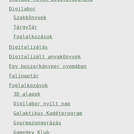
Digilabor
Szakkönyvek
TárgyTár
Foglalkozások
Digitalizálás
Digitalizált anyakönyvek
Egy boszorkányper nyomában
Falinaptár
Foglalkozások
3D alapok
Digilabor nyílt nap
Galaktikus Kadétprogram
Gyurmazongorázás
Gamedev Klub