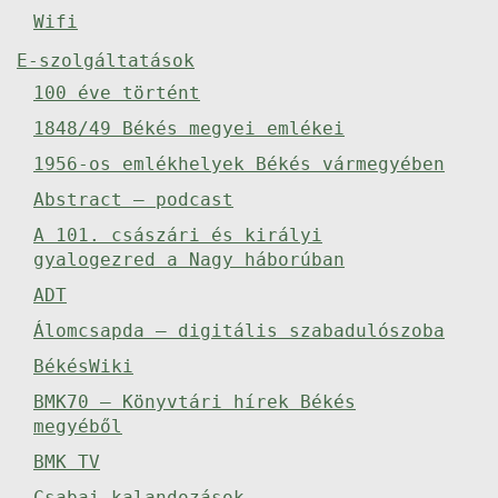
Wifi
E-szolgáltatások
100 éve történt
1848/49 Békés megyei emlékei
1956-os emlékhelyek Békés vármegyében
Abstract – podcast
A 101. császári és királyi
gyalogezred a Nagy háborúban
ADT
Álomcsapda – digitális szabadulószoba
BékésWiki
BMK70 – Könyvtári hírek Békés
megyéből
BMK TV
Csabai kalandozások