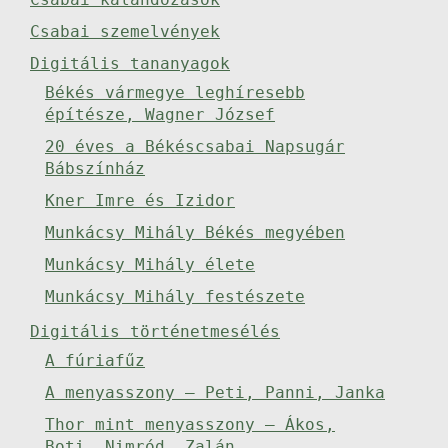
Csabai szemelvények
Digitális tananyagok
Békés vármegye leghíresebb
építésze, Wagner József
20 éves a Békéscsabai Napsugár
Bábszínház
Kner Imre és Izidor
Munkácsy Mihály Békés megyében
Munkácsy Mihály élete
Munkácsy Mihály festészete
Digitális történetmesélés
A fúriafűz
A menyasszony – Peti, Panni, Janka
Thor mint menyasszony – Ákos,
Boti, Nimród, Zalán