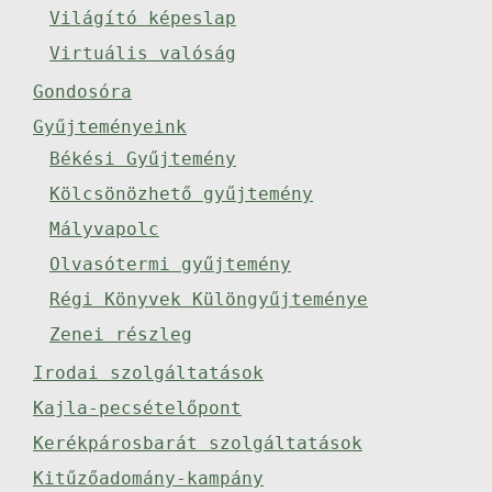
Világító képeslap
Virtuális valóság
Gondosóra
Gyűjteményeink
Békési Gyűjtemény
Kölcsönözhető gyűjtemény
Mályvapolc
Olvasótermi gyűjtemény
Régi Könyvek Különgyűjteménye
Zenei részleg
Irodai szolgáltatások
Kajla-pecsételőpont
Kerékpárosbarát szolgáltatások
Kitűzőadomány-kampány