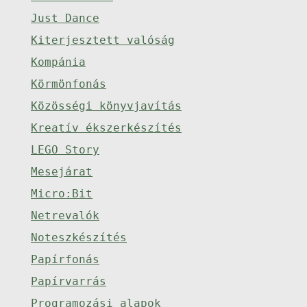
Just Dance
Kiterjesztett valóság
Kompánia
Körmönfonás
Közösségi könyvjavítás
Kreatív ékszerkészítés
LEGO Story
Mesejárat
Micro:Bit
Netrevalók
Noteszkészítés
Papírfonás
Papírvarrás
Programozási alapok