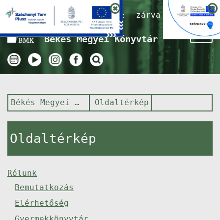
Nyitvatartás ma:
zárva
Tog
Békés Megyei Könyvtár
nav
Békés Megyei Könyvtár
Oldaltérkép
Oldaltérkép
Rólunk
Bemutatkozás
Elérhetőség
Gyermekkönyvtár