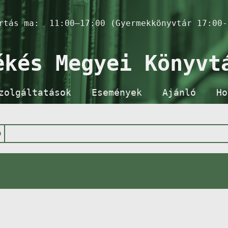
artás ma:
11:00–17:00 (Gyermekkönyvtár 17:00-
ékés Megyei Könyvt
zolgáltatások
Események
Ajánló
Ho
p