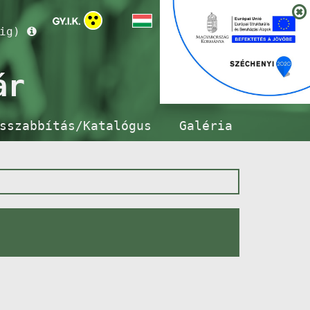
ig)
ár
sszabbítás/Katalógus
Galéria