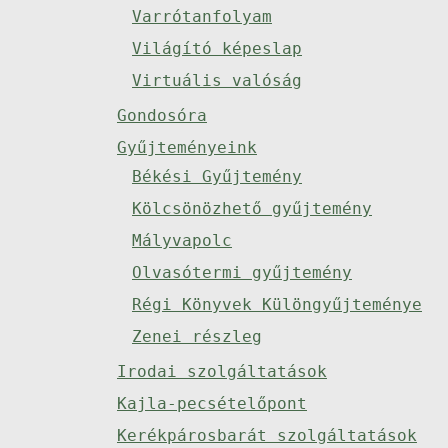
Varrótanfolyam
Világító képeslap
Virtuális valóság
Gondosóra
Gyűjteményeink
Békési Gyűjtemény
Kölcsönözhető gyűjtemény
Mályvapolc
Olvasótermi gyűjtemény
Régi Könyvek Különgyűjteménye
Zenei részleg
Irodai szolgáltatások
Kajla-pecsételőpont
Kerékpárosbarát szolgáltatások