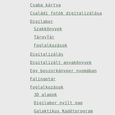
Csaba kártya
Családi fotók digitalizálása
Digilabor
Szakkönyvek
TárgyTár
Foglalkozások
Digitalizálás
Digitalizált anyakönyvek
Egy boszorkányper nyomában
Falinaptár
Foglalkozások
3D alapok
Digilabor nyílt nap
Galaktikus Kadétprogram