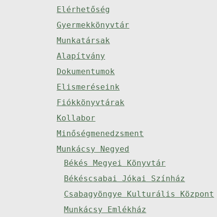
Elérhetőség
Gyermekkönyvtár
Munkatársak
Alapítvány
Dokumentumok
Elismeréseink
Fiókkönyvtárak
Kollabor
Minőségmenedzsment
Munkácsy Negyed
Békés Megyei Könyvtár
Békéscsabai Jókai Színház
Csabagyöngye Kulturális Központ
Munkácsy Emlékház