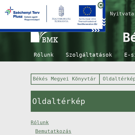
Nyitvat
B
Rólunk
Szolgáltatások
E-s
Békés Megyei Könyvtár
Oldaltérké
Oldaltérkép
Rólunk
Bemutatkozás