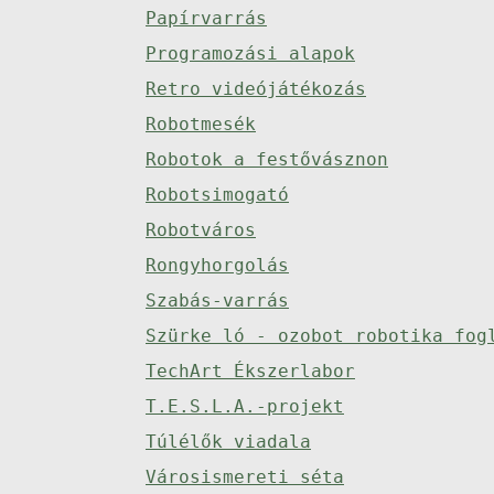
Papírvarrás
Programozási alapok
Retro videójátékozás
Robotmesék
Robotok a festővásznon
Robotsimogató
Robotváros
Rongyhorgolás
Szabás-varrás
Szürke ló - ozobot robotika fog
TechArt Ékszerlabor
T.E.S.L.A.-projekt
Túlélők viadala
Városismereti séta