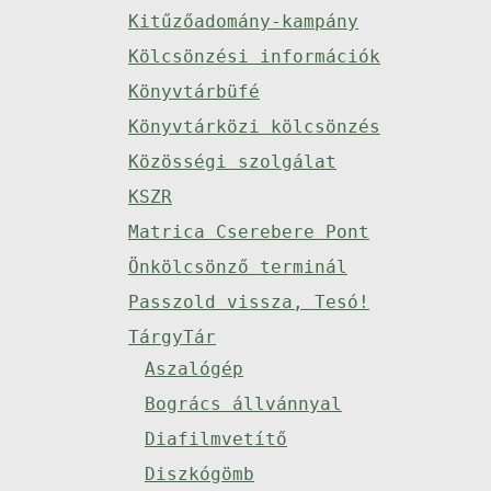
Kitűzőadomány-kampány
Kölcsönzési információk
Könyvtárbüfé
Könyvtárközi kölcsönzés
Közösségi szolgálat
KSZR
Matrica Cserebere Pont
Önkölcsönző terminál
Passzold vissza, Tesó!
TárgyTár
Aszalógép
Bogrács állvánnyal
Diafilmvetítő
Diszkógömb