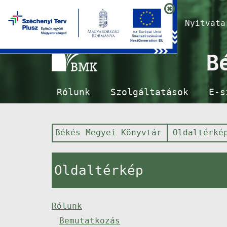
Nyitvat
B
Rólunk
Szolgáltatások
E-s
Békés Megyei Könyvtár
Oldaltérké
Oldaltérkép
Rólunk
Bemutatkozás