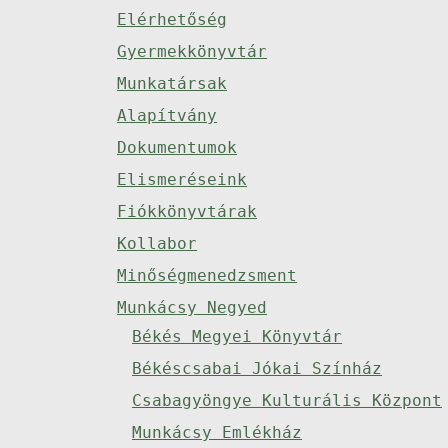
Elérhetőség
Gyermekkönyvtár
Munkatársak
Alapítvány
Dokumentumok
Elismeréseink
Fiókkönyvtárak
Kollabor
Minőségmenedzsment
Munkácsy Negyed
Békés Megyei Könyvtár
Békéscsabai Jókai Színház
Csabagyöngye Kulturális Központ
Munkácsy Emlékház