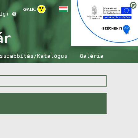
ig)
ár
sszabbítás/Katalógus
Galéria