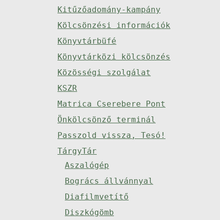
Kitűzőadomány-kampány
Kölcsönzési információk
Könyvtárbüfé
Könyvtárközi kölcsönzés
Közösségi szolgálat
KSZR
Matrica Cserebere Pont
Önkölcsönző terminál
Passzold vissza, Tesó!
TárgyTár
Aszalógép
Bogrács állvánnyal
Diafilmvetítő
Diszkógömb