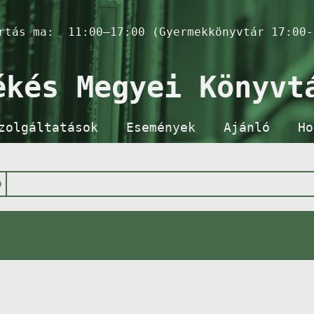
artás ma:
11:00–17:00 (Gyermekkönyvtár 17:00-
ékés Megyei Könyvt
zolgáltatások
Események
Ajánló
Ho
p