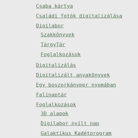
Csaba kártya
Családi fotók digitalizálása
Digilabor
Szakkönyvek
TárgyTár
Foglalkozások
Digitalizálás
Digitalizált anyakönyvek
Egy boszorkányper nyomában
Falinaptár
Foglalkozások
3D alapok
Digilabor nyílt nap
Galaktikus Kadétprogram