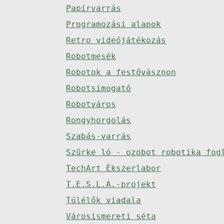
Papírvarrás
Programozási alapok
Retro videójátékozás
Robotmesék
Robotok a festővásznon
Robotsimogató
Robotváros
Rongyhorgolás
Szabás-varrás
Szürke ló - ozobot robotika fog
TechArt Ékszerlabor
T.E.S.L.A.-projekt
Túlélők viadala
Városismereti séta