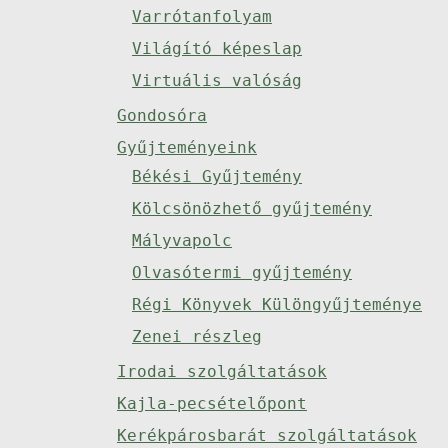
Varrótanfolyam
Világító képeslap
Virtuális valóság
Gondosóra
Gyűjteményeink
Békési Gyűjtemény
Kölcsönözhető gyűjtemény
Mályvapolc
Olvasótermi gyűjtemény
Régi Könyvek Különgyűjteménye
Zenei részleg
Irodai szolgáltatások
Kajla-pecsételőpont
Kerékpárosbarát szolgáltatások