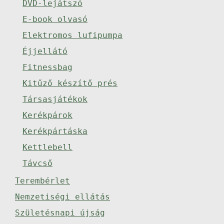
DVD-lejátszó
E-book olvasó
Elektromos lufipumpa
Éjjellátó
Fitnessbag
Kitűző készítő prés
Társasjátékok
Kerékpárok
Kerékpártáska
Kettlebell
Távcső
Terembérlet
Nemzetiségi ellátás
Születésnapi újság