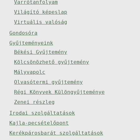
Varrótanfolyam
Világító képeslap
Virtuális valóság
Gondosóra
Gyűjteményeink
Békési Gyűjtemény
Kölcsönözhető gyűjtemény
Mályvapolc
Olvasótermi gyűjtemény
Régi Könyvek Különgyűjteménye
Zenei részleg
Irodai szolgáltatások
Kajla-pecsételőpont
Kerékpárosbarát szolgáltatások