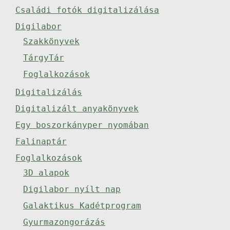
Családi fotók digitalizálása
Digilabor
Szakkönyvek
TárgyTár
Foglalkozások
Digitalizálás
Digitalizált anyakönyvek
Egy boszorkányper nyomában
Falinaptár
Foglalkozások
3D alapok
Digilabor nyílt nap
Galaktikus Kadétprogram
Gyurmazongorázás