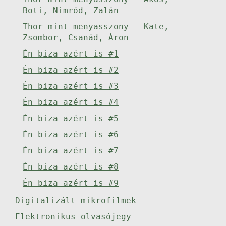
Boti, Nimród, Zalán
Thor mint menyasszony – Kate,
Zsombor, Csanád, Áron
Én biza azért is #1
Én biza azért is #2
Én biza azért is #3
Én biza azért is #4
Én biza azért is #5
Én biza azért is #6
Én biza azért is #7
Én biza azért is #8
Én biza azért is #9
Digitalizált mikrofilmek
Elektronikus olvasójegy