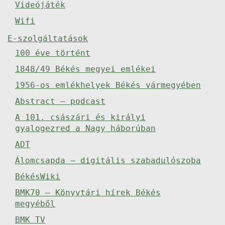
Videójáték
Wifi
E-szolgáltatások
100 éve történt
1848/49 Békés megyei emlékei
1956-os emlékhelyek Békés vármegyében
Abstract – podcast
A 101. császári és királyi
gyalogezred a Nagy háborúban
ADT
Álomcsapda – digitális szabadulószoba
BékésWiki
BMK70 – Könyvtári hírek Békés
megyéből
BMK TV