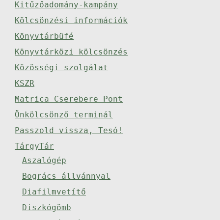
Kitűzőadomány-kampány
Kölcsönzési információk
Könyvtárbüfé
Könyvtárközi kölcsönzés
Közösségi szolgálat
KSZR
Matrica Cserebere Pont
Önkölcsönző terminál
Passzold vissza, Tesó!
TárgyTár
Aszalógép
Bogrács állvánnyal
Diafilmvetítő
Diszkógömb