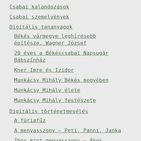
Csabai kalandozások
Csabai szemelvények
Digitális tananyagok
Békés vármegye leghíresebb
építésze, Wagner József
20 éves a Békéscsabai Napsugár
Bábszínház
Kner Imre és Izidor
Munkácsy Mihály Békés megyében
Munkácsy Mihály élete
Munkácsy Mihály festészete
Digitális történetmesélés
A fúriafűz
A menyasszony – Peti, Panni, Janka
Thor mint menyasszony – Ákos,