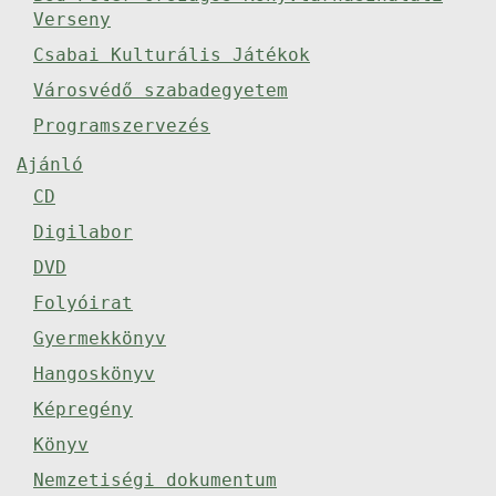
Verseny
Csabai Kulturális Játékok
Városvédő szabadegyetem
Programszervezés
Ajánló
CD
Digilabor
DVD
Folyóirat
Gyermekkönyv
Hangoskönyv
Képregény
Könyv
Nemzetiségi dokumentum