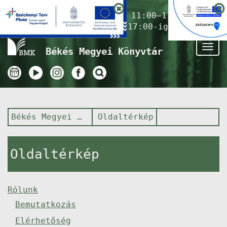
Nyitvatartás ma:
11:00–17:00
(Gyermekkönyvtár 17:00-ig)
Tog
Békés Megyei Könyvtár
nav
Békés Megyei Könyvtár
Oldaltérkép
Oldaltérkép
Rólunk
Bemutatkozás
Elérhetőség