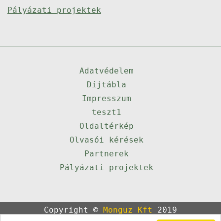
Pályázati projektek
Adatvédelem
Díjtábla
Impresszum
teszt1
Oldaltérkép
Olvasói kérések
Partnerek
Pályázati projektek
Copyright ©
Monguz Kft
2019
Powered by
Qulto