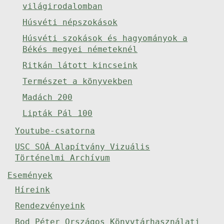
világirodalomban
Húsvéti népszokások
Húsvéti szokások és hagyományok a
Békés megyei németeknél
Ritkán látott kincseink
Természet a könyvekben
Madách 200
Lipták Pál 100
Youtube-csatorna
USC SOÁ Alapítvány Vizuális
Történelmi Archívum
Események
Híreink
Rendezvényeink
Bod Péter Országos Könyvtárhasználati