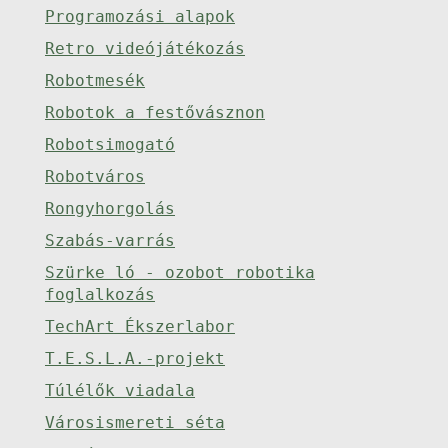
Programozási alapok
Retro videójátékozás
Robotmesék
Robotok a festővásznon
Robotsimogató
Robotváros
Rongyhorgolás
Szabás-varrás
Szürke ló - ozobot robotika
foglalkozás
TechArt Ékszerlabor
T.E.S.L.A.-projekt
Túlélők viadala
Városismereti séta