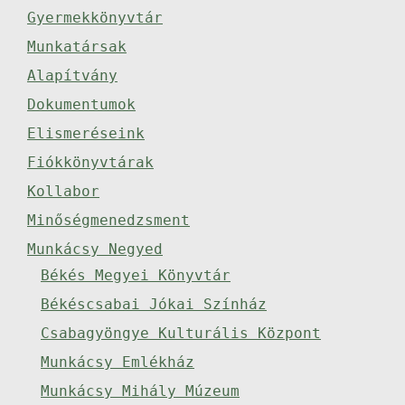
Gyermekkönyvtár
Munkatársak
Alapítvány
Dokumentumok
Elismeréseink
Fiókkönyvtárak
Kollabor
Minőségmenedzsment
Munkácsy Negyed
Békés Megyei Könyvtár
Békéscsabai Jókai Színház
Csabagyöngye Kulturális Központ
Munkácsy Emlékház
Munkácsy Mihály Múzeum