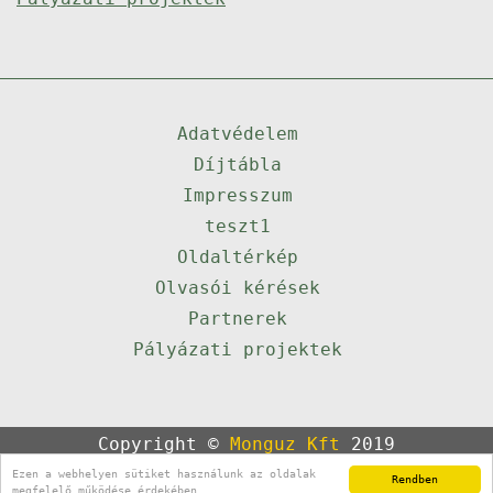
Adatvédelem
Díjtábla
Impresszum
teszt1
Oldaltérkép
Olvasói kérések
Partnerek
Pályázati projektek
Copyright ©
Monguz Kft
2019
Powered by
Qulto
Ezen a webhelyen sütiket használunk az oldalak
Rendben
Portál
24
megfelelő működése érdekében.