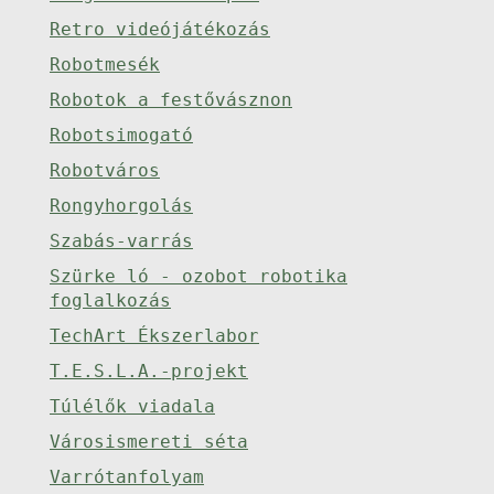
Retro videójátékozás
Robotmesék
Robotok a festővásznon
Robotsimogató
Robotváros
Rongyhorgolás
Szabás-varrás
Szürke ló - ozobot robotika
foglalkozás
TechArt Ékszerlabor
T.E.S.L.A.-projekt
Túlélők viadala
Városismereti séta
Varrótanfolyam