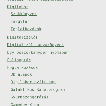
Digilabor
Szakkönyvek
TárgyTár
Foglalkozások
Digitalizálás
Digitalizált anyakönyvek
Egy boszorkányper nyomában
Falinaptár
Foglalkozások
3D alapok
Digilabor nyílt nap
Galaktikus Kadétprogram
Gyurmazongorázás
Gamedev Klub