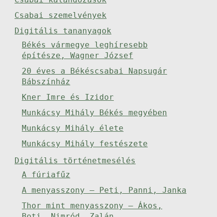
Csabai szemelvények
Digitális tananyagok
Békés vármegye leghíresebb
építésze, Wagner József
20 éves a Békéscsabai Napsugár
Bábszínház
Kner Imre és Izidor
Munkácsy Mihály Békés megyében
Munkácsy Mihály élete
Munkácsy Mihály festészete
Digitális történetmesélés
A fúriafűz
A menyasszony – Peti, Panni, Janka
Thor mint menyasszony – Ákos,
Boti, Nimród, Zalán