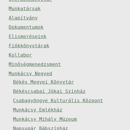
Munkatársak
Alapítvány
Dokumentumok
Elismeréseink
Fiókkönyvtárak
Kollabor
Minőségmenedzsment
Munkácsy Negyed
Békés Megyei Könyvtár
Békéscsabai Jókai Színház
Csabagyöngye Kulturális Központ
Munkácsy Emlékház
Munkácsy Mihály Múzeum
Napsugár Bábszínház