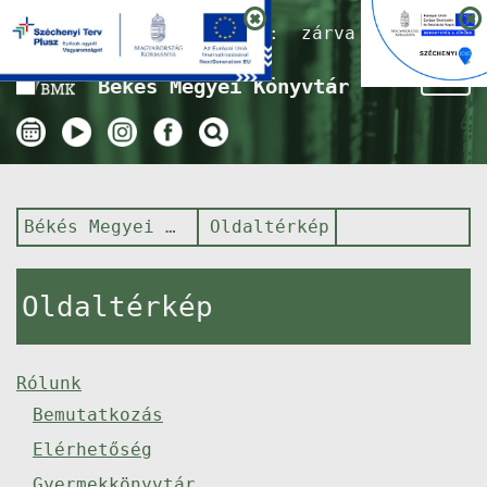
Nyitvatartás ma:
zárva
Tog
Békés Megyei Könyvtár
nav
Békés Megyei Könyvtár
Oldaltérkép
Oldaltérkép
Rólunk
Bemutatkozás
Elérhetőség
Gyermekkönyvtár