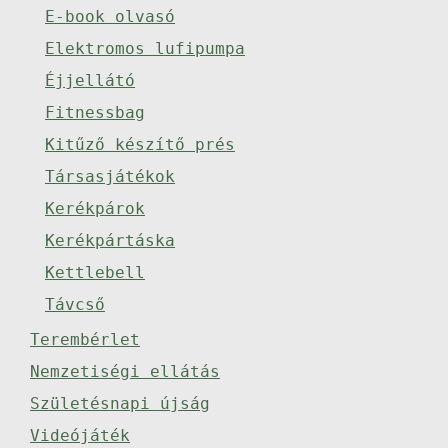
E-book olvasó
Elektromos lufipumpa
Éjjellátó
Fitnessbag
Kitűző készítő prés
Társasjátékok
Kerékpárok
Kerékpártáska
Kettlebell
Távcső
Terembérlet
Nemzetiségi ellátás
Születésnapi újság
Videójáték