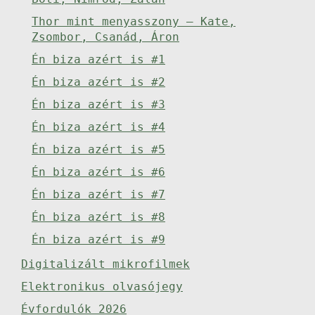
Thor mint menyasszony – Kate,
Zsombor, Csanád, Áron
Én biza azért is #1
Én biza azért is #2
Én biza azért is #3
Én biza azért is #4
Én biza azért is #5
Én biza azért is #6
Én biza azért is #7
Én biza azért is #8
Én biza azért is #9
Digitalizált mikrofilmek
Elektronikus olvasójegy
Évfordulók 2026