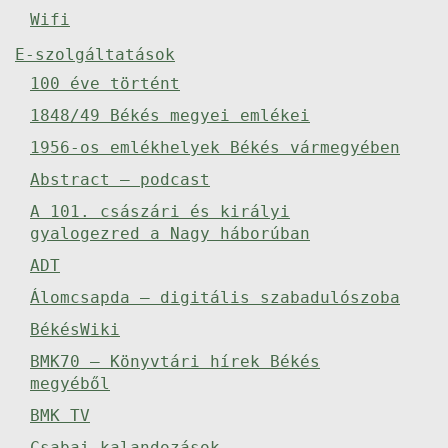
Wifi
E-szolgáltatások
100 éve történt
1848/49 Békés megyei emlékei
1956-os emlékhelyek Békés vármegyében
Abstract – podcast
A 101. császári és királyi
gyalogezred a Nagy háborúban
ADT
Álomcsapda – digitális szabadulószoba
BékésWiki
BMK70 – Könyvtári hírek Békés
megyéből
BMK TV
Csabai kalandozások