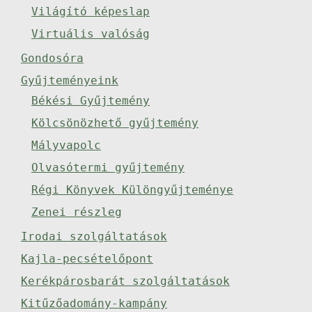
Világító képeslap
Virtuális valóság
Gondosóra
Gyűjteményeink
Békési Gyűjtemény
Kölcsönözhető gyűjtemény
Mályvapolc
Olvasótermi gyűjtemény
Régi Könyvek Különgyűjteménye
Zenei részleg
Irodai szolgáltatások
Kajla-pecsételőpont
Kerékpárosbarát szolgáltatások
Kitűzőadomány-kampány