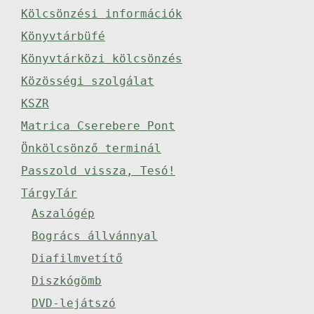
Kölcsönzési információk
Könyvtárbüfé
Könyvtárközi kölcsönzés
Közösségi szolgálat
KSZR
Matrica Cserebere Pont
Önkölcsönző terminál
Passzold vissza, Tesó!
TárgyTár
Aszalógép
Bogrács állvánnyal
Diafilmvetítő
Diszkógömb
DVD-lejátszó