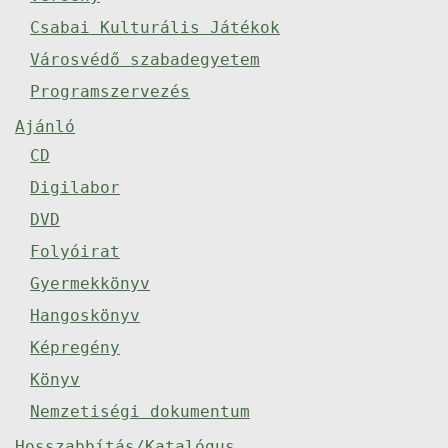
Csabai Kulturális Játékok
Városvédő szabadegyetem
Programszervezés
Ajánló
CD
Digilabor
DVD
Folyóirat
Gyermekkönyv
Hangoskönyv
Képregény
Könyv
Nemzetiségi dokumentum
Hosszabbítás/Katalógus