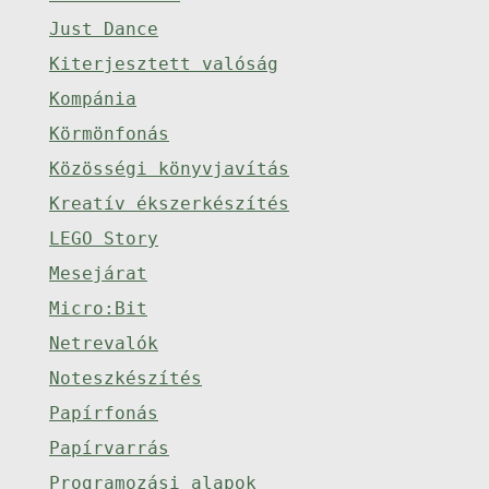
Just Dance
Kiterjesztett valóság
Kompánia
Körmönfonás
Közösségi könyvjavítás
Kreatív ékszerkészítés
LEGO Story
Mesejárat
Micro:Bit
Netrevalók
Noteszkészítés
Papírfonás
Papírvarrás
Programozási alapok