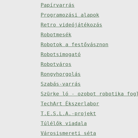
Papírvarrás
Programozási alapok
Retro videójátékozás
Robotmesék
Robotok a festővásznon
Robotsimogató
Robotváros
Rongyhorgolás
Szabás-varrás
Szürke ló - ozobot robotika fog
TechArt Ékszerlabor
T.E.S.L.A.-projekt
Túlélők viadala
Városismereti séta