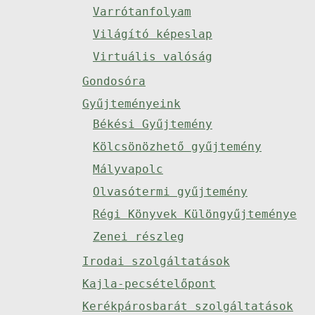
Varrótanfolyam
Világító képeslap
Virtuális valóság
Gondosóra
Gyűjteményeink
Békési Gyűjtemény
Kölcsönözhető gyűjtemény
Mályvapolc
Olvasótermi gyűjtemény
Régi Könyvek Különgyűjteménye
Zenei részleg
Irodai szolgáltatások
Kajla-pecsételőpont
Kerékpárosbarát szolgáltatások