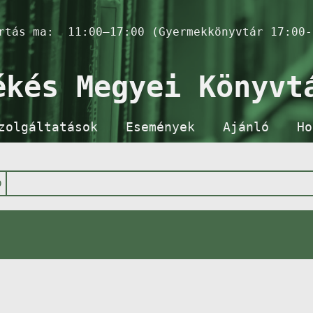
artás ma:
11:00–17:00 (Gyermekkönyvtár 17:00-
ékés Megyei Könyvt
zolgáltatások
Események
Ajánló
Ho
p