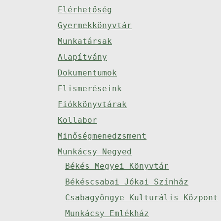
Elérhetőség
Gyermekkönyvtár
Munkatársak
Alapítvány
Dokumentumok
Elismeréseink
Fiókkönyvtárak
Kollabor
Minőségmenedzsment
Munkácsy Negyed
Békés Megyei Könyvtár
Békéscsabai Jókai Színház
Csabagyöngye Kulturális Központ
Munkácsy Emlékház