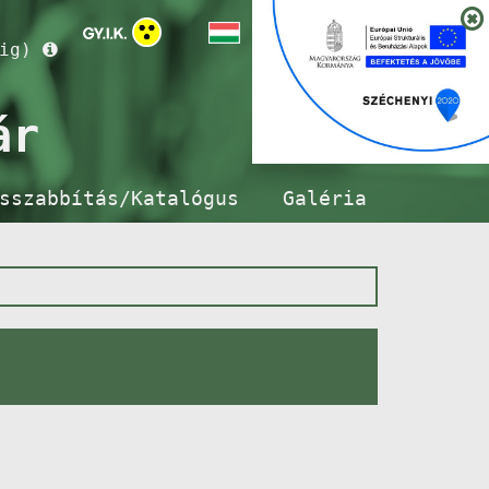
ig)
ár
sszabbítás/Katalógus
Galéria