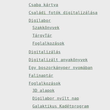
Csaba kártya
Családi fotók digitalizálása
Digilabor
Szakkönyvek
TárgyTár
Foglalkozások
Digitalizálás
Digitalizált anyakönyvek
Egy boszorkányper nyomában
Falinaptár
Foglalkozások
3D alapok
Digilabor nyílt nap
Galaktikus Kadétprogram