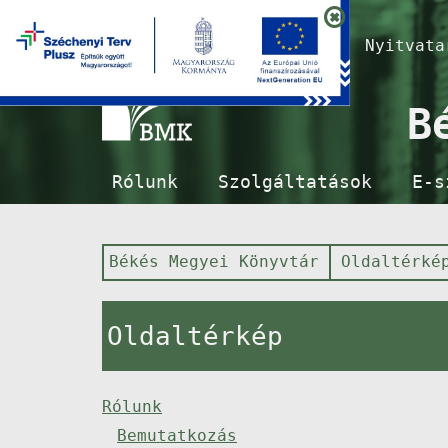
Nyitvat
B
Rólunk
Szolgáltatások
E-s
Békés Megyei Könyvtár
Oldaltérké
Oldaltérkép
Rólunk
Bemutatkozás