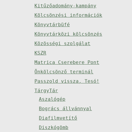
Kitűzőadomány-kampány
Kölcsönzési információk
Könyvtárbüfé
Könyvtárközi kölcsönzés
Közösségi szolgálat
KSZR
Matrica Cserebere Pont
Önkölcsönző terminál
Passzold vissza, Tesó!
TárgyTár
Aszalógép
Bogrács állvánnyal
Diafilmvetítő
Diszkógömb