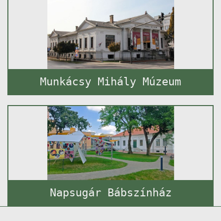
Munkácsy Mihály Múzeum
Napsugár Bábszínház