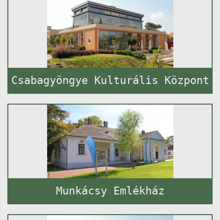
Csabagyöngye Kulturális Központ
Munkácsy Emlékház