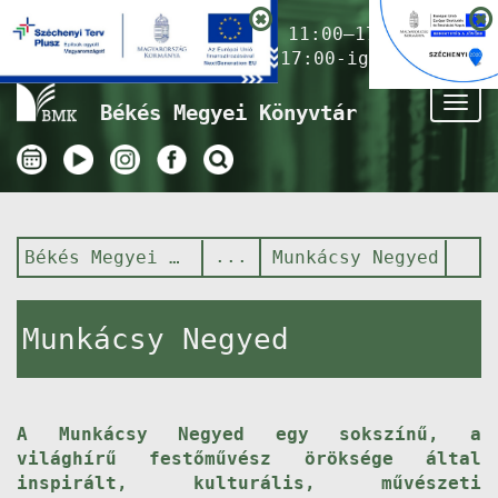
Nyitvatartás ma:
11:00–17:00
(Gyermekkönyvtár 17:00-ig)
Tog
Békés Megyei Könyvtár
nav
Békés Megyei Könyvtár
Munkácsy Negyed
Munkácsy Negyed
A Munkácsy Negyed egy sokszínű, a
világhírű festőművész öröksége által
inspirált, kulturális, művészeti