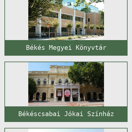
Békés Megyei Könyvtár
Békéscsabai Jókai Színház