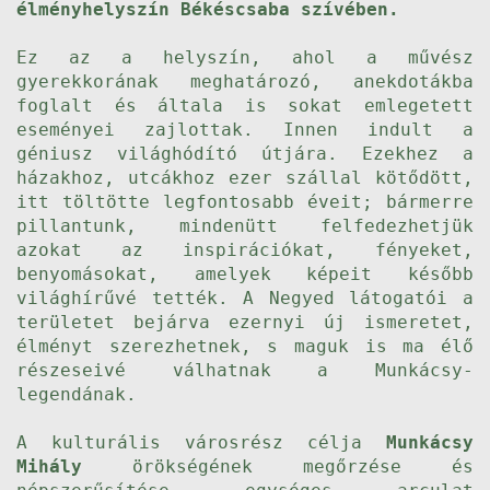
élményhelyszín Békéscsaba szívében.
Ez az a helyszín, ahol a művész
gyerekkorának meghatározó, anekdotákba
foglalt és általa is sokat emlegetett
eseményei zajlottak. Innen indult a
géniusz világhódító útjára. Ezekhez a
házakhoz, utcákhoz ezer szállal kötődött,
itt töltötte legfontosabb éveit; bármerre
pillantunk, mindenütt felfedezhetjük
azokat az inspirációkat, fényeket,
benyomásokat, amelyek képeit később
világhírűvé tették. A Negyed látogatói a
területet bejárva ezernyi új ismeretet,
élményt szerezhetnek, s maguk is ma élő
részeseivé válhatnak a Munkácsy-
legendának.
A kulturális városrész célja
Munkácsy
Mihály
örökségének megőrzése és