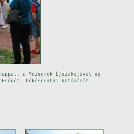
nappal, a Múzeumok Éjszakájával és
ökségét, békéscsabai kötődését.