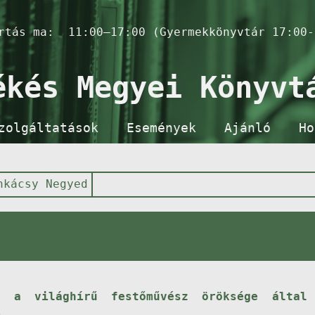
artás ma:
11:00–17:00 (Gyermekkönyvtár 17:00-
ékés Megyei Könyvt
zolgáltatások
Események
Ajánló
Ho
nkácsy Negyed
 a világhírű festőművész öröksége által 
.