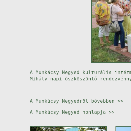
A Munkácsy Negyed kulturális intéz
Mihály-napi őszköszöntő rendezvénn
A Munkácsy Negyedről bővebben >>
A Munkácsy Negyed honlapja >>