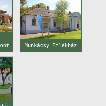
e
pont
Munkácsy Emlékház
nház