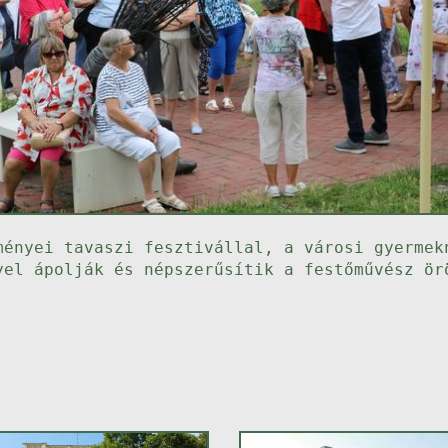
ményei tavaszi fesztivállal, a városi gyermek
yel ápolják és népszerűsítik a festőművész ör