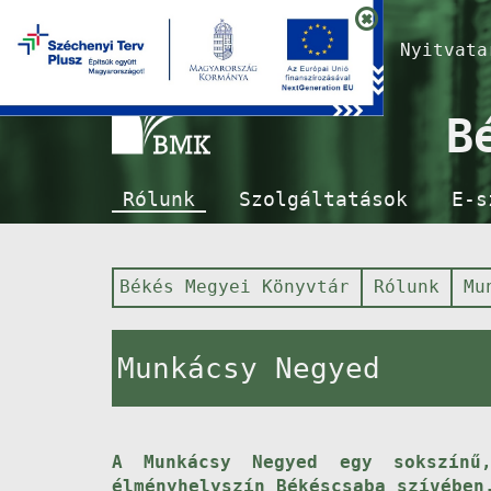
Nyitvat
B
Rólunk
Szolgáltatások
E-s
Békés Megyei Könyvtár
Rólunk
Mu
Munkácsy Negyed
A Munkácsy Negyed egy sokszínű,
élményhelyszín Békéscsaba szívében