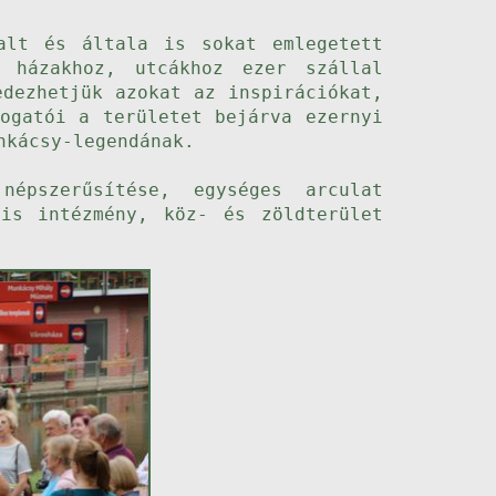
alt és általa is sokat emlegetett
 házakhoz, utcákhoz ezer szállal
edezhetjük azokat az inspirációkat,
ogatói a területet bejárva ezernyi
nkácsy-legendának.
épszerűsítése, egységes arculat
lis intézmény, köz- és zöldterület