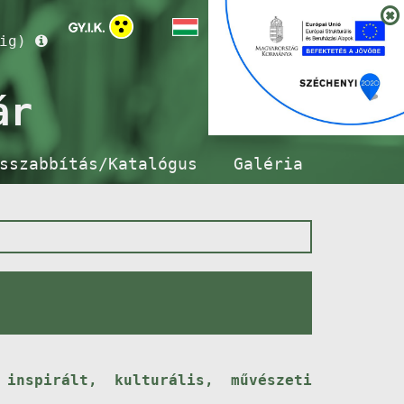
ig)
ár
sszabbítás/Katalógus
Galéria
inspirált, kulturális, művészeti