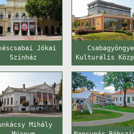
késcsabai Jókai
Csabagyöngy
Színház
Kulturális Köz
unkácsy Mihály
Múzeum
Napsugár Bábszí