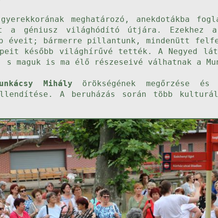
gyerekkorának meghatározó, anekdotákba fogl
lt a géniusz világhódító útjára. Ezekhez a
b éveit; bármerre pillantunk, mindenütt felf
épeit később világhírűvé tették. A Negyed lát
, s maguk is ma élő részeseivé válhatnak a Mu
unkácsy Mihály
örökségének megőrzése és n
llendítése. A beruházás során több kulturá