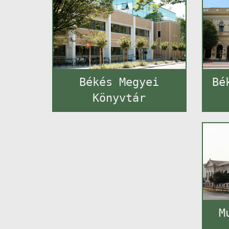
Békés Megyei
Bé
Könyvtár
M