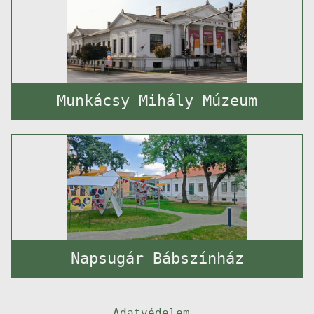
Munkácsy Mihály Múzeum
Napsugár Bábszínház
Adatvédelem