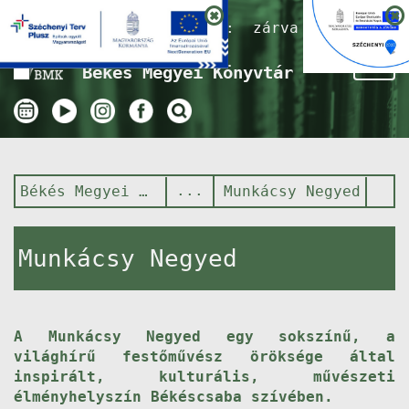
Nyitvatartás ma:
zárva
Tog
Békés Megyei Könyvtár
nav
Békés Megyei Könyvtár
Munkácsy Negyed
Munkácsy Negyed
A Munkácsy Negyed egy sokszínű, a
világhírű festőművész öröksége által
inspirált, kulturális, művészeti
élményhelyszín Békéscsaba szívében.