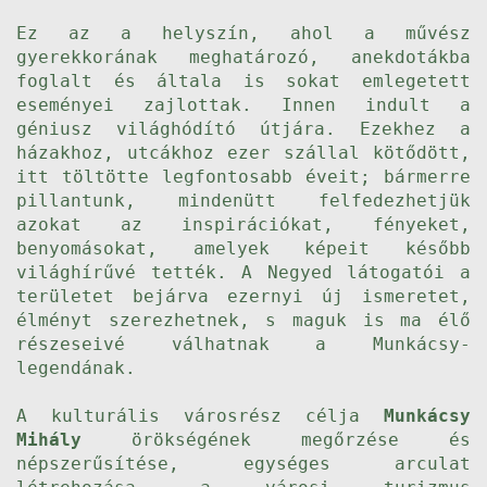
Ez az a helyszín, ahol a művész
gyerekkorának meghatározó, anekdotákba
foglalt és általa is sokat emlegetett
eseményei zajlottak. Innen indult a
géniusz világhódító útjára. Ezekhez a
házakhoz, utcákhoz ezer szállal kötődött,
itt töltötte legfontosabb éveit; bármerre
pillantunk, mindenütt felfedezhetjük
azokat az inspirációkat, fényeket,
benyomásokat, amelyek képeit később
világhírűvé tették. A Negyed látogatói a
területet bejárva ezernyi új ismeretet,
élményt szerezhetnek, s maguk is ma élő
részeseivé válhatnak a Munkácsy-
legendának.
A kulturális városrész célja
Munkácsy
Mihály
örökségének megőrzése és
népszerűsítése, egységes arculat