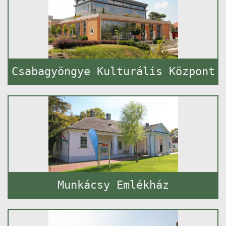
Csabagyöngye Kulturális Központ
Munkácsy Emlékház