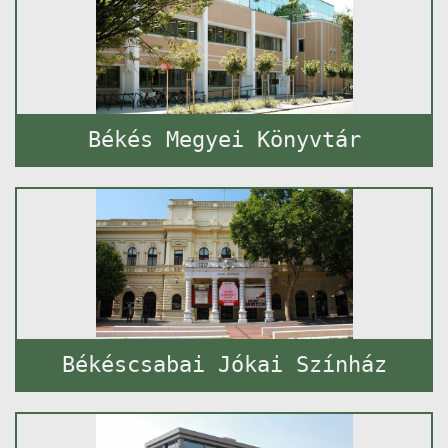
Békés Megyei Könyvtár
Békéscsabai Jókai Színház