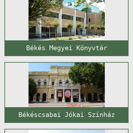
Békés Megyei Könyvtár
Békéscsabai Jókai Színház