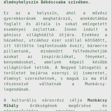
élményhelyszín Békéscsaba szívében.
Ez az a helyszín, ahol a művész
gyerekkorának meghatározó, anekdotákba
foglalt és általa is sokat emlegetett
eseményei zajlottak. Innen indult a
géniusz világhódító útjára. Ezekhez a
házakhoz, utcákhoz ezer szállal kötődött,
itt töltötte legfontosabb éveit; bármerre
pillantunk, mindenütt felfedezhetjük
azokat az inspirációkat, fényeket,
benyomásokat, amelyek képeit később
világhírűvé tették. A Negyed látogatói a
területet bejárva ezernyi új ismeretet,
élményt szerezhetnek, s maguk is ma élő
részeseivé válhatnak a Munkácsy-
legendának.
A kulturális városrész célja
Munkácsy
Mihály
örökségének megőrzése és