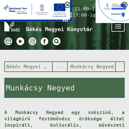
Nyitvatartás ma:
11:00–17:00
(Gyermekkönyvtár 17:00-ig)
Tog
Békés Megyei Könyvtár
nav
Békés Megyei Könyvtár
Munkácsy Negyed
Munkácsy Negyed
A Munkácsy Negyed egy sokszínű, a
világhírű festőművész öröksége által
inspirált, kulturális, művészeti