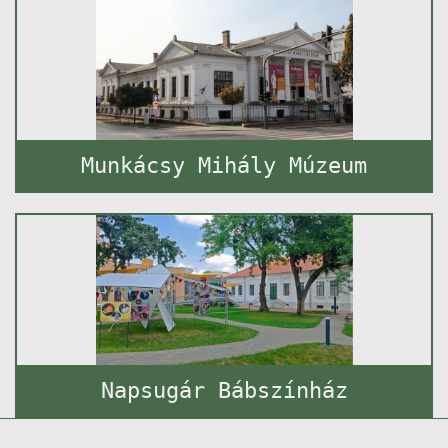
Munkácsy Mihály Múzeum
Napsugár Bábszínház