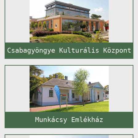
Csabagyöngye Kulturális Központ
Munkácsy Emlékház