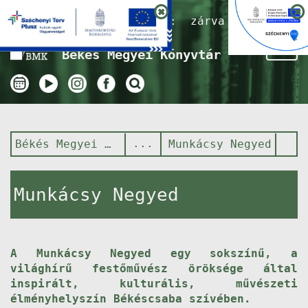
Nyitvatartás ma:
zárva
Tog
Békés Megyei Könyvtár
nav
Békés Megyei Könyvtár
Munkácsy Negyed
Munkácsy Negyed
A Munkácsy Negyed egy sokszínű, a
világhírű festőművész öröksége által
inspirált, kulturális, művészeti
élményhelyszín Békéscsaba szívében.