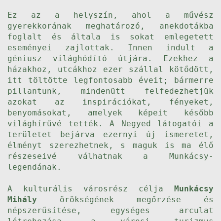
Ez az a helyszín, ahol a művész
gyerekkorának meghatározó, anekdotákba
foglalt és általa is sokat emlegetett
eseményei zajlottak. Innen indult a
géniusz világhódító útjára. Ezekhez a
házakhoz, utcákhoz ezer szállal kötődött,
itt töltötte legfontosabb éveit; bármerre
pillantunk, mindenütt felfedezhetjük
azokat az inspirációkat, fényeket,
benyomásokat, amelyek képeit később
világhírűvé tették. A Negyed látogatói a
területet bejárva ezernyi új ismeretet,
élményt szerezhetnek, s maguk is ma élő
részeseivé válhatnak a Munkácsy-
legendának.
A kulturális városrész célja
Munkácsy
Mihály
örökségének megőrzése és
népszerűsítése, egységes arculat