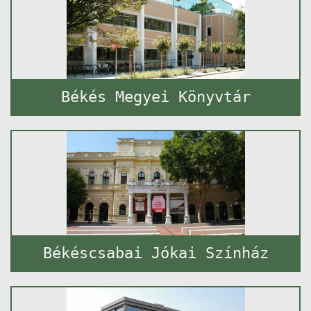
Békés Megyei Könyvtár
Békéscsabai Jókai Színház