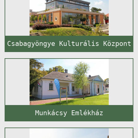
Csabagyöngye Kulturális Központ
Munkácsy Emlékház