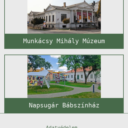
Munkácsy Mihály Múzeum
Napsugár Bábszínház
Adatvédelem