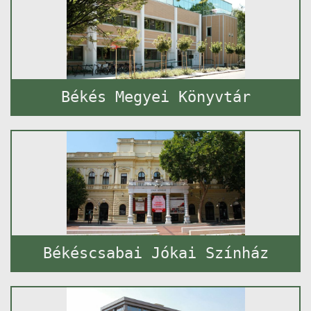
Békés Megyei Könyvtár
Békéscsabai Jókai Színház