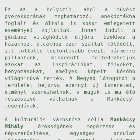
Ez az a helyszín, ahol a művész
gyerekkorának meghatározó, anekdotákba
foglalt és általa is sokat emlegetett
eseményei zajlottak. Innen indult a
géniusz világhódító útjára. Ezekhez a
házakhoz, utcákhoz ezer szállal kötődött,
itt töltötte legfontosabb éveit; bármerre
pillantunk, mindenütt felfedezhetjük
azokat az inspirációkat, fényeket,
benyomásokat, amelyek képeit később
világhírűvé tették. A Negyed látogatói a
területet bejárva ezernyi új ismeretet,
élményt szerezhetnek, s maguk is ma élő
részeseivé válhatnak a Munkácsy-
legendának.
A kulturális városrész célja
Munkácsy
Mihály
örökségének megőrzése és
népszerűsítése, egységes arculat