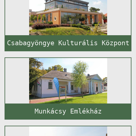
Csabagyöngye Kulturális Központ
Munkácsy Emlékház