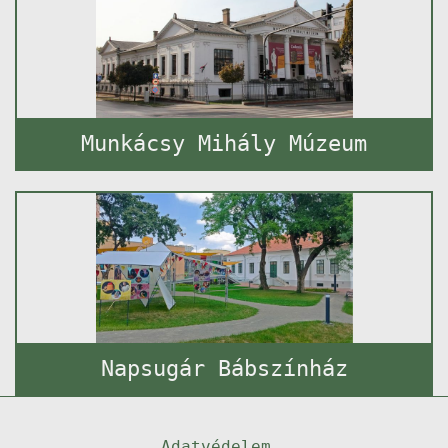
Munkácsy Mihály Múzeum
Napsugár Bábszínház
Adatvédelem