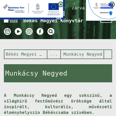
Nyitvatartás ma:
zárva
Tog
Békés Megyei Könyvtár
nav
Békés Megyei Könyvtár
Munkácsy Negyed
Munkácsy Negyed
A Munkácsy Negyed egy sokszínű, a
világhírű festőművész öröksége által
inspirált, kulturális, művészeti
élményhelyszín Békéscsaba szívében.