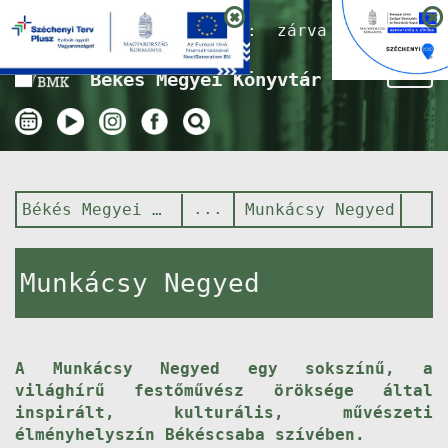
Nyitvatartás ma:
zárva
Tog
Békés Megyei Könyvtár
nav
Békés Megyei Könyvtár
Munkácsy Negyed
Munkácsy Negyed
A Munkácsy Negyed egy sokszínű, a
világhírű festőművész öröksége által
inspirált, kulturális, művészeti
élményhelyszín Békéscsaba szívében.