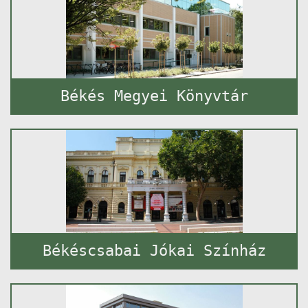
Békés Megyei Könyvtár
Békéscsabai Jókai Színház