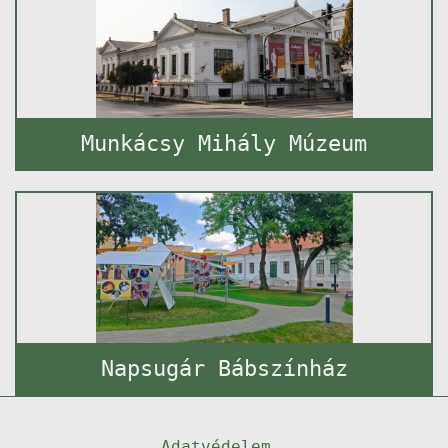
Munkácsy Mihály Múzeum
Napsugár Bábszínház
Adatvédelem