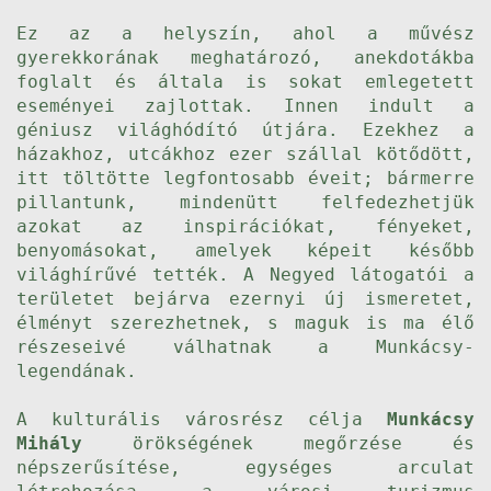
Ez az a helyszín, ahol a művész
gyerekkorának meghatározó, anekdotákba
foglalt és általa is sokat emlegetett
eseményei zajlottak. Innen indult a
géniusz világhódító útjára. Ezekhez a
házakhoz, utcákhoz ezer szállal kötődött,
itt töltötte legfontosabb éveit; bármerre
pillantunk, mindenütt felfedezhetjük
azokat az inspirációkat, fényeket,
benyomásokat, amelyek képeit később
világhírűvé tették. A Negyed látogatói a
területet bejárva ezernyi új ismeretet,
élményt szerezhetnek, s maguk is ma élő
részeseivé válhatnak a Munkácsy-
legendának.
A kulturális városrész célja
Munkácsy
Mihály
örökségének megőrzése és
népszerűsítése, egységes arculat