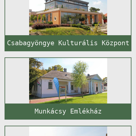
Csabagyöngye Kulturális Központ
Munkácsy Emlékház