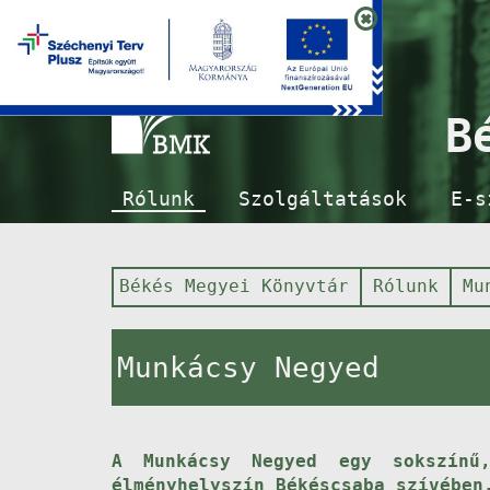
B
Rólunk
Szolgáltatások
E-s
Békés Megyei Könyvtár
Rólunk
Mu
Munkácsy Negyed
A Munkácsy Negyed egy sokszínű,
élményhelyszín Békéscsaba szívében