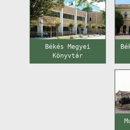
Békés Megyei
Bé
Könyvtár
M