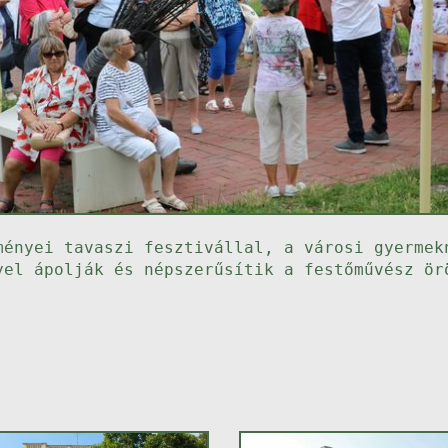
ményei tavaszi fesztivállal, a városi gyermek
yel ápolják és népszerűsítik a festőművész ör