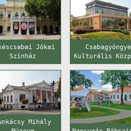
késcsabai Jókai
Csabagyöngy
Színház
Kulturális Köz
unkácsy Mihály
Múzeum
Napsugár Bábszí