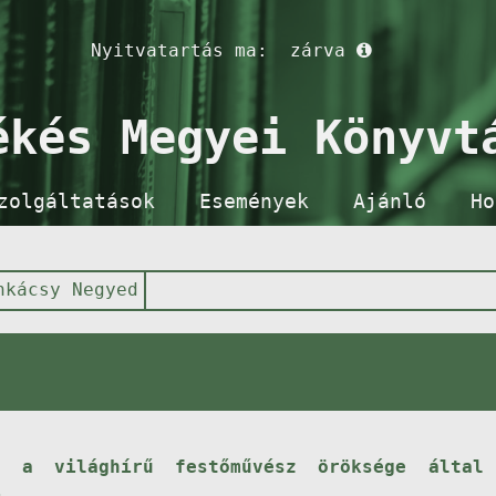
Nyitvatartás ma:
zárva
ékés Megyei Könyvt
zolgáltatások
Események
Ajánló
Ho
nkácsy Negyed
 a világhírű festőművész öröksége által 
.