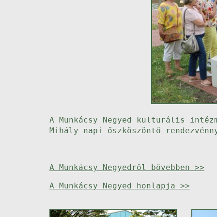
A Munkácsy Negyed kulturális intéz
Mihály-napi őszköszöntő rendezvénn
A Munkácsy Negyedről bővebben >>
A Munkácsy Negyed honlapja >>