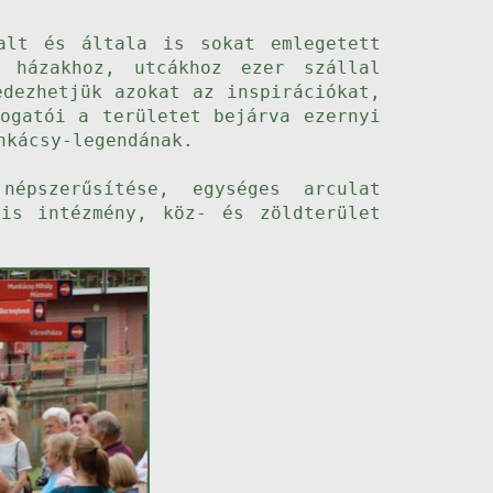
alt és általa is sokat emlegetett
 házakhoz, utcákhoz ezer szállal
edezhetjük azokat az inspirációkat,
ogatói a területet bejárva ezernyi
nkácsy-legendának.
épszerűsítése, egységes arculat
lis intézmény, köz- és zöldterület