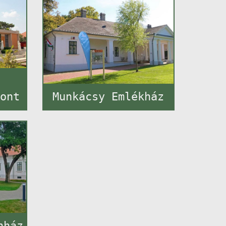
e
pont
Munkácsy Emlékház
nház