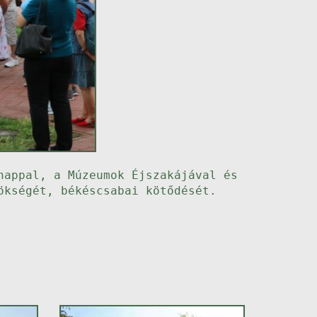
nappal, a Múzeumok Éjszakájával és
ökségét, békéscsabai kötődését.