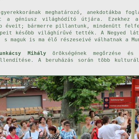
gyerekkorának meghatározó, anekdotákba fogl
lt a géniusz világhódító útjára. Ezekhez a
b éveit; bármerre pillantunk, mindenütt felf
épeit később világhírűvé tették. A Negyed lát
, s maguk is ma élő részeseivé válhatnak a Mu
unkácsy Mihály
örökségének megőrzése és n
llendítése. A beruházás során több kulturá