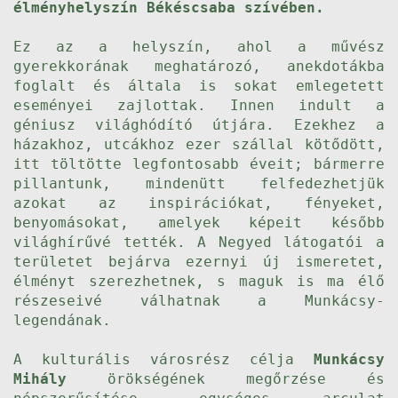
élményhelyszín Békéscsaba szívében.
Ez az a helyszín, ahol a művész
gyerekkorának meghatározó, anekdotákba
foglalt és általa is sokat emlegetett
eseményei zajlottak. Innen indult a
géniusz világhódító útjára. Ezekhez a
házakhoz, utcákhoz ezer szállal kötődött,
itt töltötte legfontosabb éveit; bármerre
pillantunk, mindenütt felfedezhetjük
azokat az inspirációkat, fényeket,
benyomásokat, amelyek képeit később
világhírűvé tették. A Negyed látogatói a
területet bejárva ezernyi új ismeretet,
élményt szerezhetnek, s maguk is ma élő
részeseivé válhatnak a Munkácsy-
legendának.
A kulturális városrész célja
Munkácsy
Mihály
örökségének megőrzése és