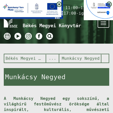
Nyitvatartás ma:
11:00–17:00
(Gyermekkönyvtár 17:00-ig)
Tog
Békés Megyei Könyvtár
nav
Békés Megyei Könyvtár
Munkácsy Negyed
Munkácsy Negyed
A Munkácsy Negyed egy sokszínű, a
világhírű festőművész öröksége által
inspirált, kulturális, művészeti