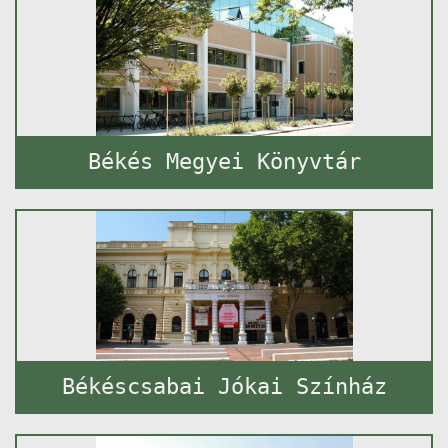
Békés Megyei Könyvtár
Békéscsabai Jókai Színház