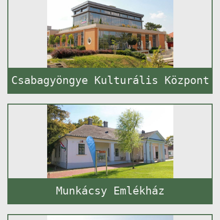
Csabagyöngye Kulturális Központ
Munkácsy Emlékház