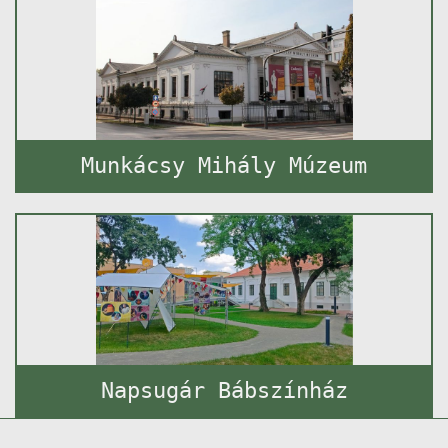
Munkácsy Mihály Múzeum
Napsugár Bábszínház