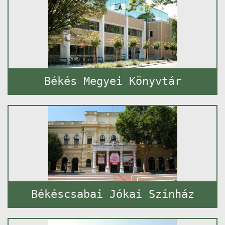
Békés Megyei Könyvtár
Békéscsabai Jókai Színház