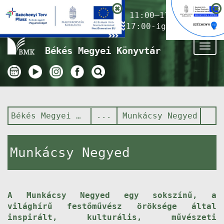
Nyitvatartás ma:
11:00–17:00
(Gyermekkönyvtár 17:00-ig)
Tog
Békés Megyei Könyvtár
nav
Békés Megyei Könyvtár
Munkácsy Negyed
Munkácsy Negyed
A Munkácsy Negyed egy sokszínű, a
világhírű festőművész öröksége által
inspirált, kulturális, művészeti