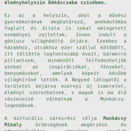
élményhelyszín Békéscsaba szívében.
Ez az a helyszín, ahol a művész
gyerekkorának meghatározó, anekdotákba
foglalt és általa is sokat emlegetett
eseményei zajlottak. Innen indult a
géniusz világhódító útjára. Ezekhez a
házakhoz, utcákhoz ezer szállal kötődött,
itt töltötte legfontosabb éveit; bármerre
pillantunk, mindenütt felfedezhetjük
azokat az inspirációkat, fényeket,
benyomásokat, amelyek képeit később
világhírűvé tették. A Negyed látogatói a
területet bejárva ezernyi új ismeretet,
élményt szerezhetnek, s maguk is ma élő
részeseivé válhatnak a Munkácsy-
legendának.
A kulturális városrész célja
Munkácsy
Mihály
örökségének megőrzése és