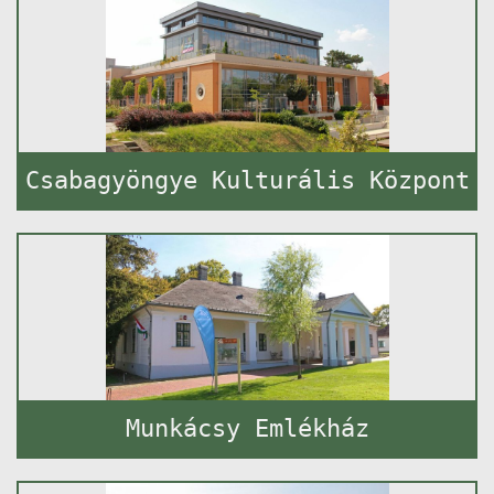
Csabagyöngye Kulturális Központ
Munkácsy Emlékház