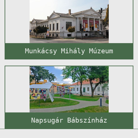
Munkácsy Mihály Múzeum
Napsugár Bábszínház