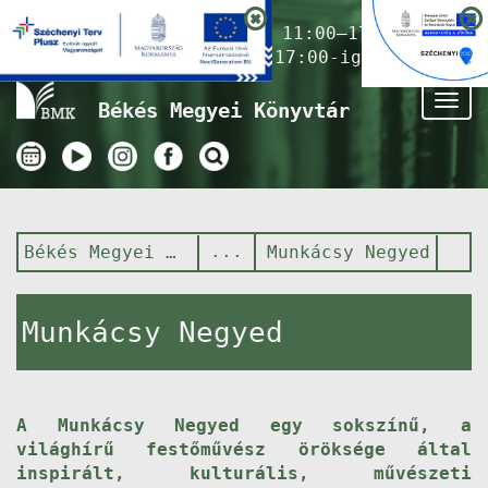
Nyitvatartás ma:
11:00–17:00
(Gyermekkönyvtár 17:00-ig)
Tog
Békés Megyei Könyvtár
nav
Békés Megyei Könyvtár
Munkácsy Negyed
Munkácsy Negyed
A Munkácsy Negyed egy sokszínű, a
világhírű festőművész öröksége által
inspirált, kulturális, művészeti