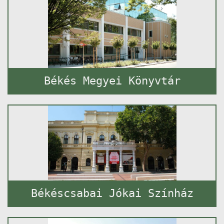
Békés Megyei Könyvtár
Békéscsabai Jókai Színház