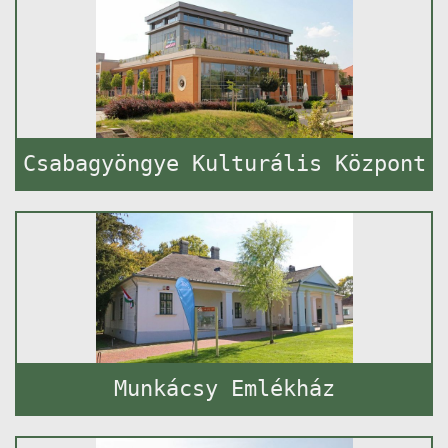
Csabagyöngye Kulturális Központ
Munkácsy Emlékház