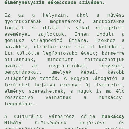
élményhelyszín Békéscsaba szívében.
Ez az a helyszín, ahol a művész
gyerekkorának meghatározó, anekdotákba
foglalt és általa is sokat emlegetett
eseményei zajlottak. Innen indult a
géniusz világhódító útjára. Ezekhez a
házakhoz, utcákhoz ezer szállal kötődött,
itt töltötte legfontosabb éveit; bármerre
pillantunk, mindenütt felfedezhetjük
azokat az inspirációkat, fényeket,
benyomásokat, amelyek képeit később
világhírűvé tették. A Negyed látogatói a
területet bejárva ezernyi új ismeretet,
élményt szerezhetnek, s maguk is ma élő
részeseivé válhatnak a Munkácsy-
legendának.
A kulturális városrész célja
Munkácsy
Mihály
örökségének megőrzése és