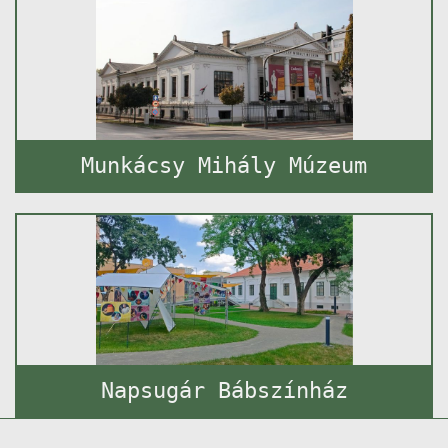
Munkácsy Mihály Múzeum
Napsugár Bábszínház