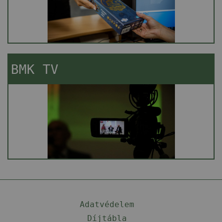
BMK TV
Adatvédelem
Díjtábla