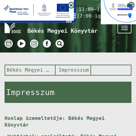
Nyitvatartás ma:
11:00–17:00
(Gyermekkönyvtár 17:00-ig)
Tog
Békés Megyei Könyvtár
nav
Békés Megyei Könyvtár
Impresszum
Impresszum
Honlap üzemeltetője: Békés Megyei
Könyvtár