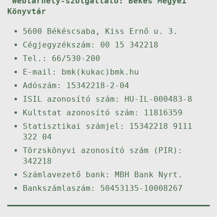
Webtárhely-szolgáltató: Békés Megyei
Könyvtár
5600 Békéscsaba, Kiss Ernő u. 3.
Cégjegyzékszám: 00 15 342218
Tel.: 66/530-200
E-mail: bmk(kukac)bmk.hu
Adószám: 15342218-2-04
ISIL azonosító szám: HU-IL-000483-8
Kultstat azonosító szám: 11816359
Statisztikai számjel: 15342218 9111
322 04
Törzskönyvi azonosító szám (PIR):
342218
Számlavezető bank: MBH Bank Nyrt.
Bankszámlaszám: 50453135-10008267