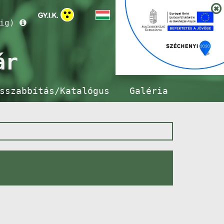
ig)
ár
sszabbítás/Katalógus
Galéria