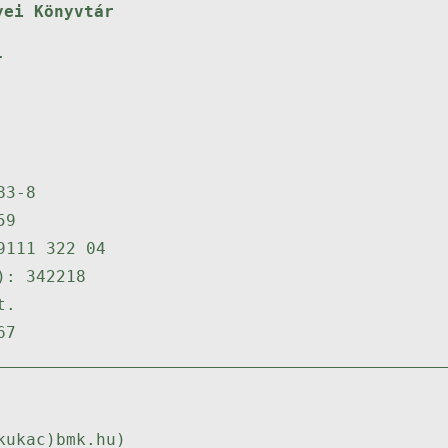
yei Könyvtár
.
83-8
59
9111 322 04
): 342218
t.
67
kukac)bmk.hu)