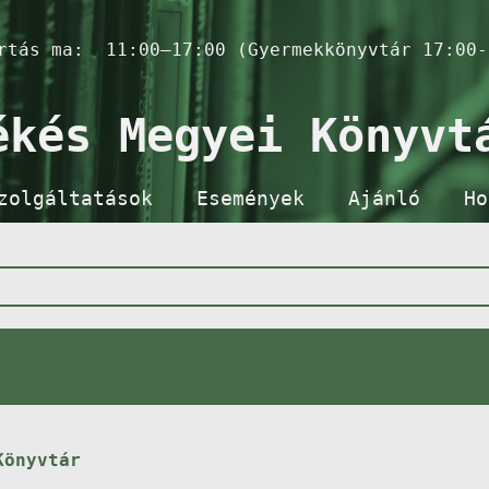
artás ma:
11:00–17:00 (Gyermekkönyvtár 17:00-
ékés Megyei Könyvt
zolgáltatások
Események
Ajánló
Ho
Könyvtár