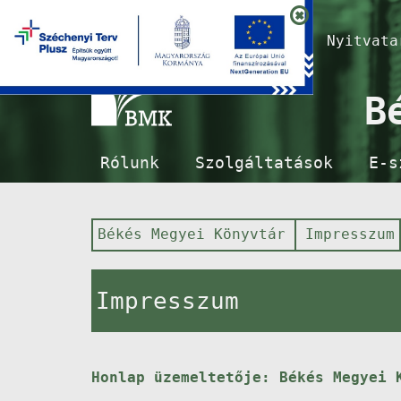
Nyitvat
B
Rólunk
Szolgáltatások
E-s
Békés Megyei Könyvtár
Impresszum
Impresszum
Honlap üzemeltetője: Békés Megyei 