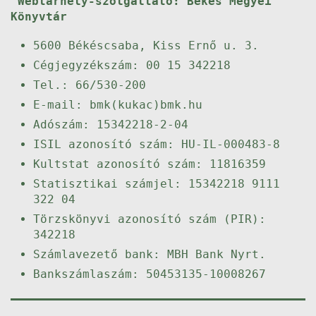
Webtárhely-szolgáltató: Békés Megyei
Könyvtár
5600 Békéscsaba, Kiss Ernő u. 3.
Cégjegyzékszám: 00 15 342218
Tel.: 66/530-200
E-mail: bmk(kukac)bmk.hu
Adószám: 15342218-2-04
ISIL azonosító szám: HU-IL-000483-8
Kultstat azonosító szám: 11816359
Statisztikai számjel: 15342218 9111
322 04
Törzskönyvi azonosító szám (PIR):
342218
Számlavezető bank: MBH Bank Nyrt.
Bankszámlaszám: 50453135-10008267