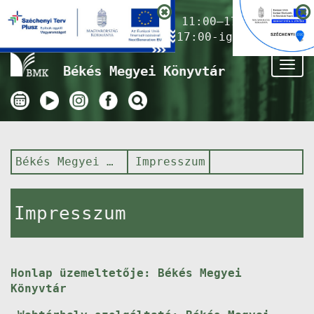
Nyitvatartás ma:
11:00–17:00
(Gyermekkönyvtár 17:00-ig)
Tog
Békés Megyei Könyvtár
nav
Békés Megyei Könyvtár
Impresszum
Impresszum
Honlap üzemeltetője: Békés Megyei
Könyvtár