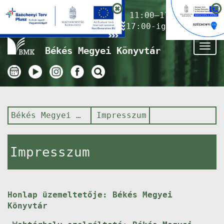
Nyitvatartás ma:
11:00–17:00
(Gyermekkönyvtár 17:00-ig)
Tog
Békés Megyei Könyvtár
nav
Békés Megyei Könyvtár
Impresszum
Impresszum
Honlap üzemeltetője: Békés Megyei
Könyvtár