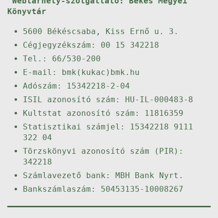
Webtárhely-szolgáltató: Békés Megyei
Könyvtár
5600 Békéscsaba, Kiss Ernő u. 3.
Cégjegyzékszám: 00 15 342218
Tel.: 66/530-200
E-mail: bmk(kukac)bmk.hu
Adószám: 15342218-2-04
ISIL azonosító szám: HU-IL-000483-8
Kultstat azonosító szám: 11816359
Statisztikai számjel: 15342218 9111
322 04
Törzskönyvi azonosító szám (PIR):
342218
Számlavezető bank: MBH Bank Nyrt.
Bankszámlaszám: 50453135-10008267