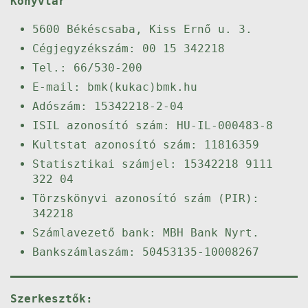
Könyvtár
5600 Békéscsaba, Kiss Ernő u. 3.
Cégjegyzékszám: 00 15 342218
Tel.: 66/530-200
E-mail: bmk(kukac)bmk.hu
Adószám: 15342218-2-04
ISIL azonosító szám: HU-IL-000483-8
Kultstat azonosító szám: 11816359
Statisztikai számjel: 15342218 9111
322 04
Törzskönyvi azonosító szám (PIR):
342218
Számlavezető bank: MBH Bank Nyrt.
Bankszámlaszám: 50453135-10008267
Szerkesztők: