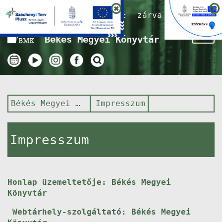
Nyitvatartás ma:
zárva
Tog
Békés Megyei Könyvtár
nav
Békés Megyei Könyvtár
Impresszum
Impresszum
Honlap üzemeltetője: Békés Megyei
Könyvtár
Webtárhely-szolgáltató: Békés Megyei