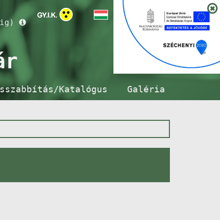
ig)
ár
sszabbítás/Katalógus
Galéria