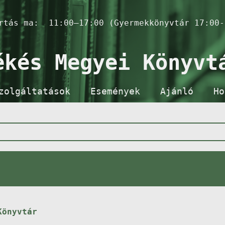
artás ma:
11:00–17:00 (Gyermekkönyvtár 17:00-
ékés Megyei Könyvt
zolgáltatások
Események
Ajánló
Ho
Könyvtár