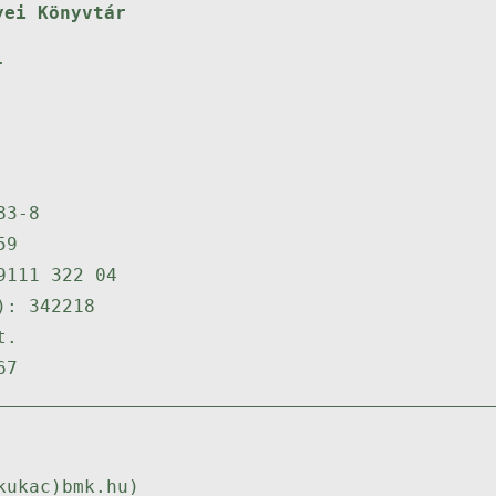
yei Könyvtár
.
83-8
59
9111 322 04
): 342218
t.
67
kukac)bmk.hu)