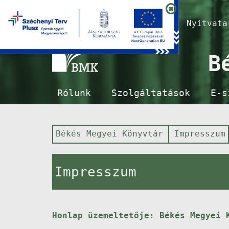
Nyitvat
B
Rólunk
Szolgáltatások
E-s
Békés Megyei Könyvtár
Impresszum
Impresszum
Honlap üzemeltetője: Békés Megyei 