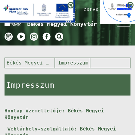
Nyitvatartás ma:
zárva
Tog
Békés Megyei Könyvtár
nav
Békés Megyei Könyvtár
Impresszum
Impresszum
Honlap üzemeltetője: Békés Megyei
Könyvtár
Webtárhely-szolgáltató: Békés Megyei