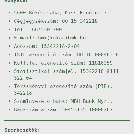
Könyvtár
5600 Békéscsaba, Kiss Ernő u. 3.
Cégjegyzékszám: 00 15 342218
Tel.: 66/530-200
E-mail: bmk(kukac)bmk.hu
Adószám: 15342218-2-04
ISIL azonosító szám: HU-IL-000483-8
Kultstat azonosító szám: 11816359
Statisztikai számjel: 15342218 9111
322 04
Törzskönyvi azonosító szám (PIR):
342218
Számlavezető bank: MBH Bank Nyrt.
Bankszámlaszám: 50453135-10008267
Szerkesztők: