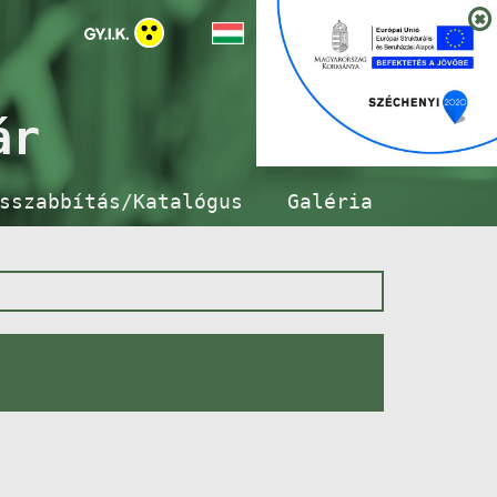
ár
sszabbítás/Katalógus
Galéria