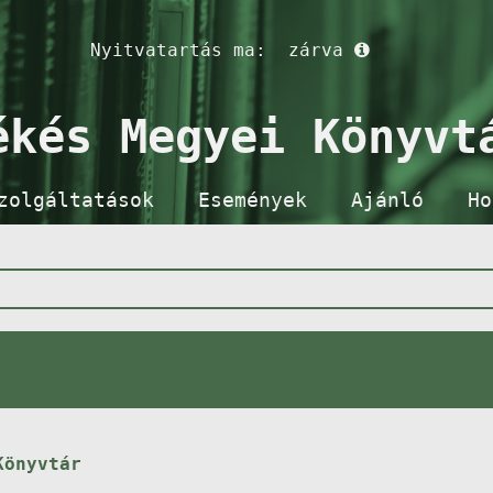
Nyitvatartás ma:
zárva
ékés Megyei Könyvt
zolgáltatások
Események
Ajánló
Ho
Könyvtár