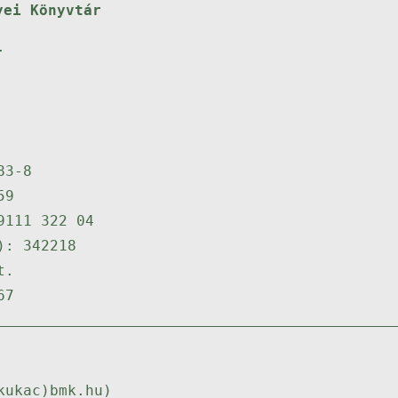
yei Könyvtár
.
83-8
59
9111 322 04
): 342218
t.
67
kukac)bmk.hu)