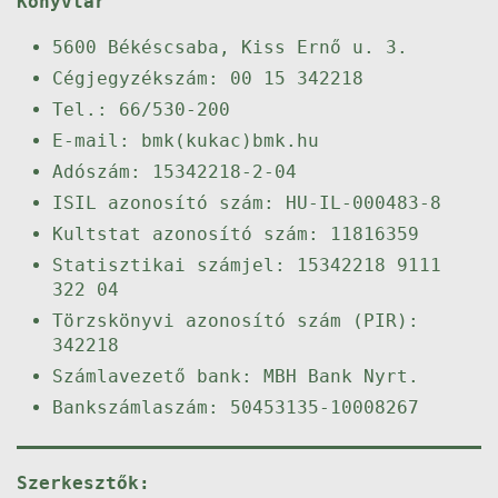
Könyvtár
5600 Békéscsaba, Kiss Ernő u. 3.
Cégjegyzékszám: 00 15 342218
Tel.: 66/530-200
E-mail: bmk(kukac)bmk.hu
Adószám: 15342218-2-04
ISIL azonosító szám: HU-IL-000483-8
Kultstat azonosító szám: 11816359
Statisztikai számjel: 15342218 9111
322 04
Törzskönyvi azonosító szám (PIR):
342218
Számlavezető bank: MBH Bank Nyrt.
Bankszámlaszám: 50453135-10008267
Szerkesztők: