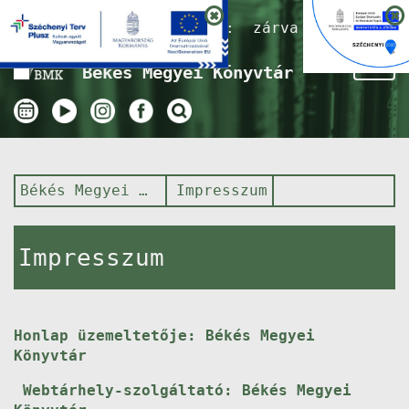
Nyitvatartás ma:
zárva
Tog
Békés Megyei Könyvtár
nav
Békés Megyei Könyvtár
Impresszum
Impresszum
Honlap üzemeltetője: Békés Megyei
Könyvtár
Webtárhely-szolgáltató: Békés Megyei