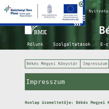
Nyitvat
B
Rólunk
Szolgáltatások
E-s
Békés Megyei Könyvtár
Impresszum
Impresszum
Honlap üzemeltetője: Békés Megyei 