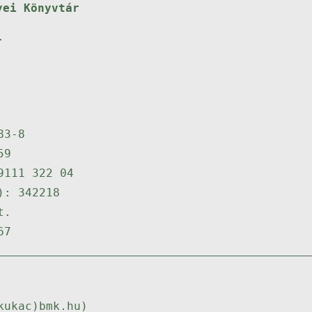
yei Könyvtár
.
83-8
59
9111 322 04
): 342218
t.
67
kukac)bmk.hu)