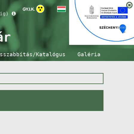
ig)
ár
sszabbítás/Katalógus
Galéria