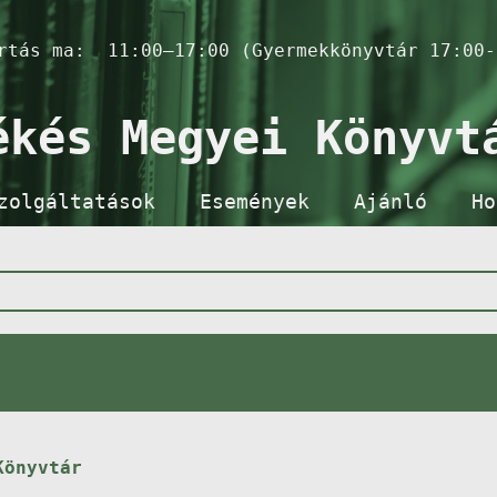
artás ma:
11:00–17:00 (Gyermekkönyvtár 17:00-
ékés Megyei Könyvt
zolgáltatások
Események
Ajánló
Ho
Könyvtár