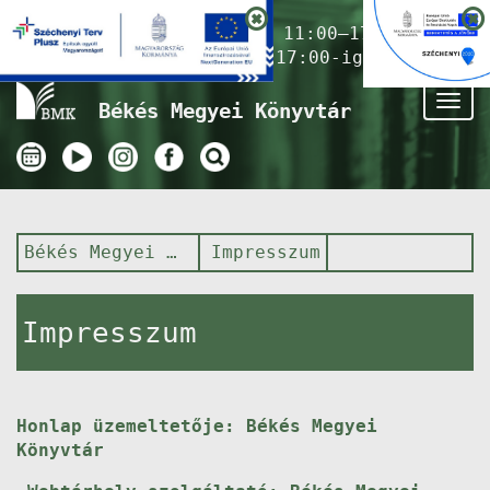
Nyitvatartás ma:
11:00–17:00
(Gyermekkönyvtár 17:00-ig)
Tog
Békés Megyei Könyvtár
nav
Békés Megyei Könyvtár
Impresszum
Impresszum
Honlap üzemeltetője: Békés Megyei
Könyvtár