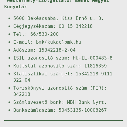
Webtárhely-szolgáltató: Békés Megyei
Könyvtár
5600 Békéscsaba, Kiss Ernő u. 3.
Cégjegyzékszám: 00 15 342218
Tel.: 66/530-200
E-mail: bmk(kukac)bmk.hu
Adószám: 15342218-2-04
ISIL azonosító szám: HU-IL-000483-8
Kultstat azonosító szám: 11816359
Statisztikai számjel: 15342218 9111
322 04
Törzskönyvi azonosító szám (PIR):
342218
Számlavezető bank: MBH Bank Nyrt.
Bankszámlaszám: 50453135-10008267