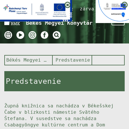
Nyitvatartás ma:
zárva
Tog
Békés Megyei Könyvtár
nav
Békés Megyei Könyvtár
Predstavenie
Predstavenie
Župná knižnica sa nachádza v Békešskej
Čabe v blízkosti námestie Svätého
Štefana. V susedstve sa nachádza
Csabagyöngye kultúrne centrum a Dom