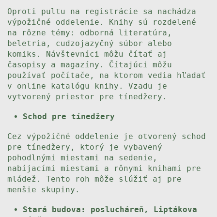
Oproti pultu na registrácie sa nachádza
výpožičné oddelenie. Knihy sú rozdelené
na rôzne témy: odborná literatúra,
beletria, cudzojazyčný súbor alebo
komiks. Návštevníci môžu čítať aj
časopisy a magazíny. Čítajúci môžu
používať počítače, na ktorom vedia hľadať
v online katalógu knihy. Vzadu je
vytvorený priestor pre tínedžery.
Schod pre tínedžery
Cez výpožičné oddelenie je otvorený schod
pre tínedžery, ktorý je vybavený
pohodlnými miestami na sedenie,
nabíjacími miestami a rônymi knihami pre
mládež. Tento roh môže slúžiť aj pre
menšie skupiny.
Stará budova: poslucháreň, Liptákova