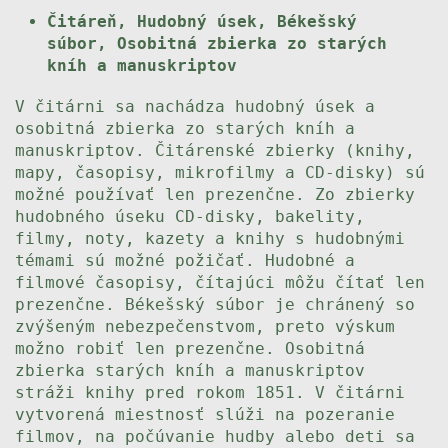
Čitáreň, Hudobný úsek, Békešský
súbor, Osobitná zbierka zo starých
kníh a manuskriptov
V čitárni sa nachádza hudobný úsek a
osobitná zbierka zo starých kníh a
manuskriptov. Čitárenské zbierky (knihy,
mapy, časopisy, mikrofilmy a CD-disky) sú
možné používať len prezenčne. Zo zbierky
hudobného úseku CD-disky, bakelity,
filmy, noty, kazety a knihy s hudobnými
témami sú možné požičať. Hudobné a
filmové časopisy, čítajúci môžu čítať len
prezenčne. Békešský súbor je chránený so
zvýšeným nebezpečenstvom, preto výskum
možno robiť len prezenčne. Osobitná
zbierka starých kníh a manuskriptov
stráži knihy pred rokom 1851. V čitárni
vytvorená miestnosť slúži na pozeranie
filmov, na počúvanie hudby alebo deti sa