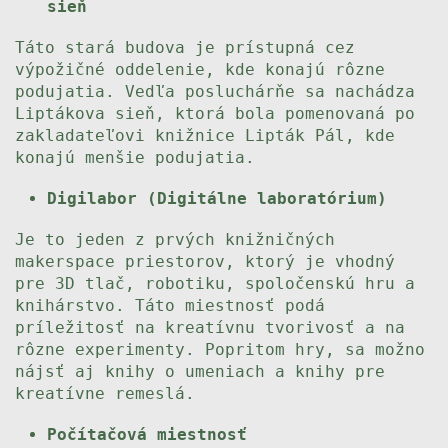
sieň
Táto stará budova je prístupná cez
výpožičné oddelenie, kde konajú rôzne
podujatia. Vedľa posluchárňe sa nachádza
Liptákova sieň, ktorá bola pomenovaná po
zakladateľovi knižnice Lipták Pál, kde
konajú menšie podujatia.
Digilabor (Digitálne laboratórium)
Je to jeden z prvých knižničných
makerspace priestorov, ktorý je vhodný
pre 3D tlač, robotiku, spoločenskú hru a
knihárstvo. Táto miestnosť podá
príležitosť na kreatívnu tvorivosť a na
rôzne experimenty. Popritom hry, sa možno
nájsť aj knihy o umeniach a knihy pre
kreatívne remeslá.
Počítačová miestnosť