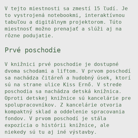
V tejto miestnosti sa zmestí 15 ľudí. Je
to vystrojená notebookmi, interaktívnou
tabuľou a digitálnym projektorom. Túto
miestnosť možno prenajať a slúži aj na
rôzne podujatie.
Prvé poschodie
V knižnici prvé poschodie je dostupné
dvoma schodami a liftom. V prvom poschodí
sa nachádza čitáreň a hudobný úsek, ktorí
sú na strane ulice Kiss Ernő. V strede
poschodia sa nachádza detská knižnica.
Oproti detskej knižnice sú kancelárie pre
spolupracovníkov. Z kancelárie otvoria
kompaktný sklad a oddelenie spracovania
fondov. V prvom poschodí je stála
expozícia o histórii knižnice, ale
niekedy sú tu aj iné výstavby.