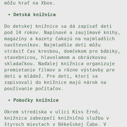
môžu hrať na Xbox.
Detská knižnica
Do detskej knižnice sa dá zapísať deti
pod 14 rokov. Napínavé a zaujímavé knihy,
magazíny a kazety čakajú na najmladších
navštevníkov. Najmladšie deti môžu
stráviť čas kresbou, domčekom pre bábiky,
stavebnicou, hlavolamom a obrázkovou
skladačkou. Naďalej knižnica organizuje
premietanie filmov a rôzne výstavby pre
deti a mládež. Pre deti, ktorí sa
zapisovali do knižnice majú nárok na
používanie počítačov.
Pobočky knižnice
Okrem strediska v ulici Kiss Ernő,
knižnica zabezpečí knižničnú službu v
štyroch miestach v Békešskej Čabe. V