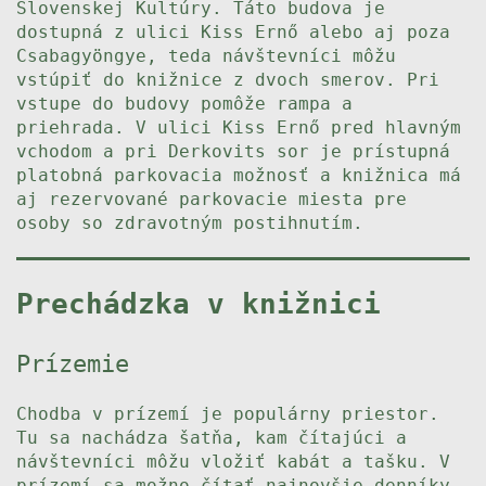
Slovenskej Kultúry. Táto budova je
dostupná z ulici Kiss Ernő alebo aj poza
Csabagyöngye, teda návštevníci môžu
vstúpiť do knižnice z dvoch smerov. Pri
vstupe do budovy pomôže rampa a
priehrada. V ulici Kiss Ernő pred hlavným
vchodom a pri Derkovits sor je prístupná
platobná parkovacia možnosť a knižnica má
aj rezervované parkovacie miesta pre
osoby so zdravotným postihnutím.
Prechádzka v knižnici
Prízemie
Chodba v prízemí je populárny priestor.
Tu sa nachádza šatňa, kam čítajúci a
návštevníci môžu vložiť kabát a tašku. V
prízemí sa možno čítať najnovšie denníky