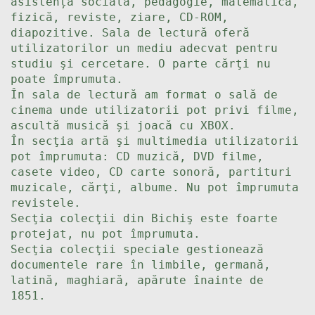
asistență socială, pedagogie, matematică,
fizică, reviste, ziare, CD-ROM,
diapozitive. Sala de lectură oferă
utilizatorilor un mediu adecvat pentru
studiu şi cercetare. O parte cărţi nu
poate împrumuta.
În sala de lectură am format o sală de
cinema unde utilizatorii pot privi filme,
ascultă musică și joacă cu XBOX.
În secţia artă şi multimedia utilizatorii
pot împrumuta: CD muzică, DVD filme,
casete video, CD carte sonoră, partituri
muzicale, cărţi, albume. Nu pot împrumuta
revistele.
Secţia colecţii din Bichiş este foarte
protejat, nu pot împrumuta.
Secţia colecţii speciale gestionează
documentele rare în limbile, germană,
latină, maghiară, apărute înainte de
1851.