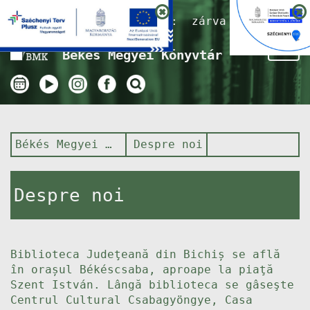
Nyitvatartás ma:
zárva
Tog
Békés Megyei Könyvtár
nav
Békés Megyei Könyvtár
Despre noi
Despre noi
Biblioteca Judeţeană din Bichiș se află
în orașul Békéscsaba, aproape la piaţă
Szent István. Lângă biblioteca se gâseşte
Centrul Cultural Csabagyöngye, Casa