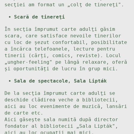
secţiei am format un „colţ de tinereţi".
Scară de tinereţi
În secţia împrumut carte adulţi găsim
scara, care satisface nevoile tinerilor
cu loc de șezut confortabil, posibilitate
a încărca telefoanele, lecture pentru
tinerii (cărți, comics, reviste). Locul
„ungher-feeling" pe lângă relaxare, oferă
și oportunități de lucru în grup mici.
Sala de spectacole, Sala Lipták
De la secţia împrumut carte adulţi se
deschide clădirea veche a bibliotecii,
aici au loc evenimente de muzică, lansări
de carte etc.
Aici găseşte sala numită după director
fondator al bibliotecii „Sala Lipták",
aici au loc ocupaţii mai mici.