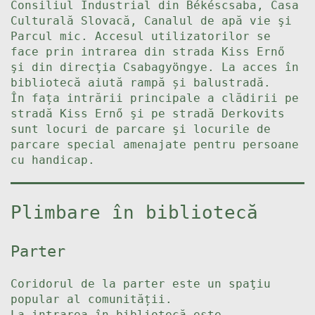
Consiliul Industrial din Békéscsaba, Casa
Culturală Slovacă, Canalul de apă vie şi
Parcul mic. Accesul utilizatorilor se
face prin intrarea din strada Kiss Ernő
şi din direcţia Csabagyöngye. La acces în
bibliotecă aiută rampă și balustradă.
În fața intrării principale a clădirii pe
stradă Kiss Ernő şi pe stradă Derkovits
sunt locuri de parcare şi locurile de
parcare special amenajate pentru persoane
cu handicap.
Plimbare în bibliotecă
Parter
Coridorul de la parter este un spaţiu
popular al comunității.
La intrarea în bibliotecă este