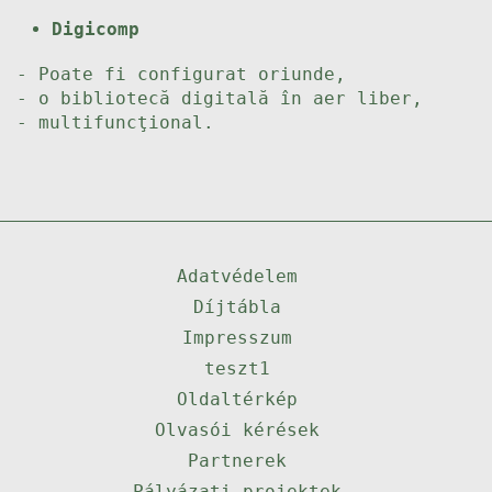
Digicomp
- Poate fi configurat oriunde,
- o bibliotecă digitală în aer liber,
- multifuncţional.
Adatvédelem
Díjtábla
Impresszum
teszt1
Oldaltérkép
Olvasói kérések
Partnerek
Pályázati projektek