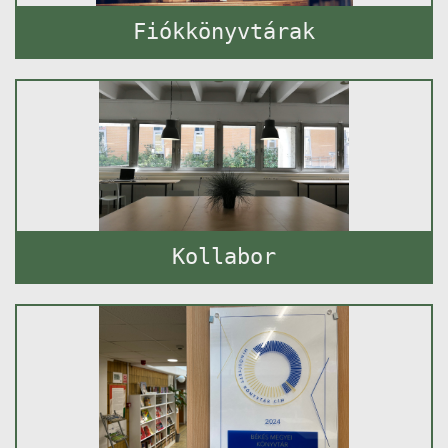
Fiókkönyvtárak
Kollabor