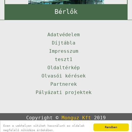
Bérlők
Adatvédelem
Díjtábla
Impresszum
teszt1
Oldaltérkép
Olvasói kérések
Partnerek
Pályázati projektek
Copyright ©
Monguz Kft
2019
Powered by
Qulto
Ezen a webhelyen sütiket használunk az oldalak
Rendben
Portál
24
megfelelő működése érdekében.