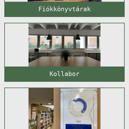
Fiókkönyvtárak
Kollabor