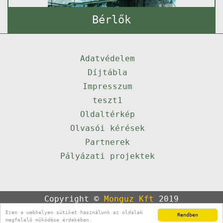
Bérlők
Adatvédelem
Díjtábla
Impresszum
teszt1
Oldaltérkép
Olvasói kérések
Partnerek
Pályázati projektek
Copyright ©
Monguz Kft
2019
Powered by
Qulto
Ezen a webhelyen sütiket használunk az oldalak
Rendben
Portál
24
megfelelő működése érdekében.