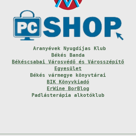
Aranyévek Nyugdíjas Klub
Békés Banda
Békéscsabai Városvédő és Városszépítő
Egyesület
Békés vármegye könyvtárai
BIK Könyvkiadó
ErWine BorBlog
Padlásterápia alkotóklub