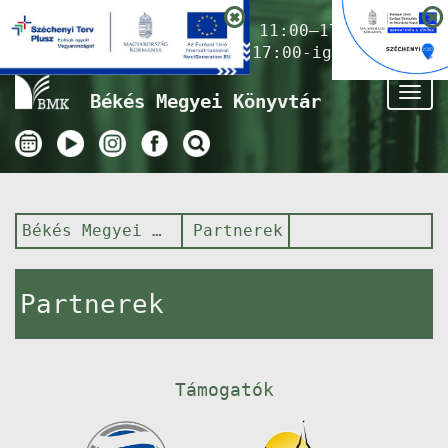
Nyitvatartás ma:
11:00–17:00
(Gyermekkönyvtár 17:00-ig)
Tog
Békés Megyei Könyvtár
nav
Békés Megyei Könyvtár
Partnerek
Partnerek
Támogatók