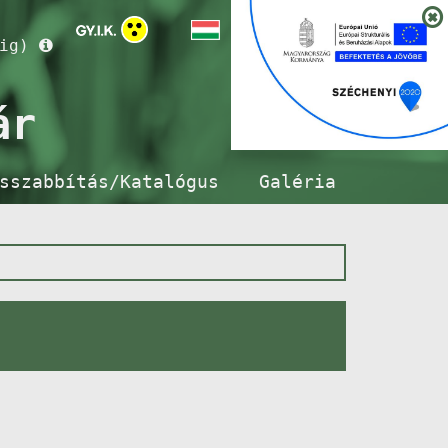
ig)
ár
sszabbítás/Katalógus
Galéria