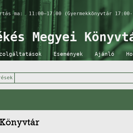
artás ma:
11:00–17:00 (Gyermekkönyvtár 17:00-
ékés Megyei Könyvt
zolgáltatások
Események
Ajánló
Ho
rések