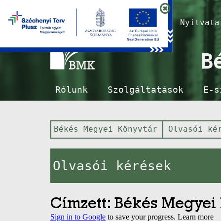
Nyitvat
B
Rólunk
Szolgáltatások
E-s
Békés Megyei Könyvtár
Olvasói ké
Olvasói kérések