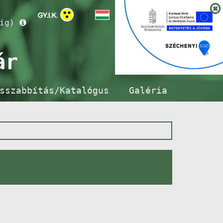
ig)
ár
sszabbítás/Katalógus
Galéria