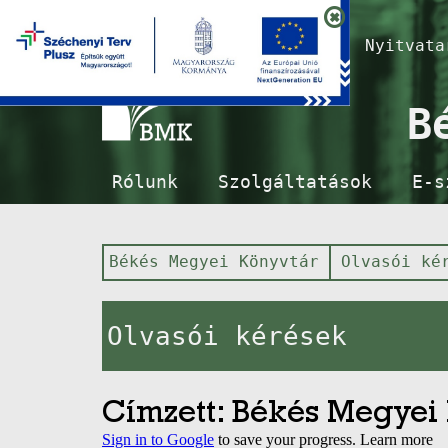
Nyitvat
B
Rólunk
Szolgáltatások
E-s
Békés Megyei Könyvtár
Olvasói ké
Olvasói kérések