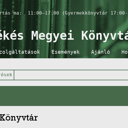
artás ma:
11:00–17:00 (Gyermekkönyvtár 17:00-
ékés Megyei Könyvt
zolgáltatások
Események
Ajánló
Ho
rések