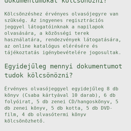
dokumentumokat kölcsönözni?
Kölcsönzéshez érvényes olvasójegyre van
szükség. Az ingyenes regisztrációs
jeggyel látogatóinknak a napilapok
olvasására, a közösségi terek
használatára, rendezvények látogatására,
az online katalógus elérésére és
tájékoztatás igénybevételére jogosultak.
Egyidejűleg mennyi dokumentumot
tudok kölcsönözni?
Érvényes olvasójeggyel egyidejűleg 8 db
könyv (Csaba kártyával 10 darab), 6 db
folyóirat, 5 db zenei CD/hangoskönyv, 5
db zenei könyv, 5 db kotta, 5 db DVD-
film, 4 db olvasótermi könyv
kölcsönözhető.