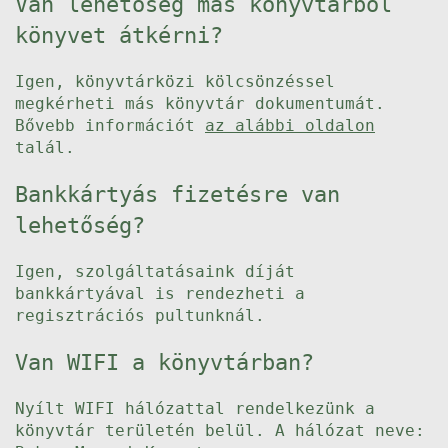
Van lehetőség más könyvtárból
könyvet átkérni?
Igen, könyvtárközi kölcsönzéssel
megkérheti más könyvtár dokumentumát.
Bővebb információt
az alábbi oldalon
talál.
Bankkártyás fizetésre van
lehetőség?
Igen, szolgáltatásaink díját
bankkártyával is rendezheti a
regisztrációs pultunknál.
Van WIFI a könyvtárban?
Nyílt WIFI hálózattal rendelkezünk a
könyvtár területén belül. A hálózat neve: