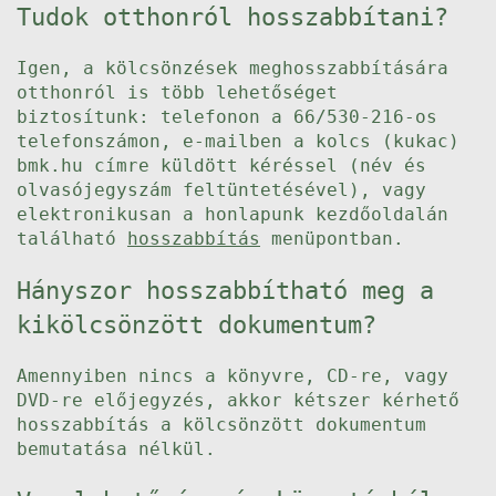
Tudok otthonról hosszabbítani?
Igen, a kölcsönzések meghosszabbítására
otthonról is több lehetőséget
biztosítunk: telefonon a 66/530-216-os
telefonszámon, e-mailben a kolcs (kukac)
bmk.hu címre küldött kéréssel (név és
olvasójegyszám feltüntetésével), vagy
elektronikusan a honlapunk kezdőoldalán
található
hosszabbítás
menüpontban.
Hányszor hosszabbítható meg a
kikölcsönzött dokumentum?
Amennyiben nincs a könyvre, CD-re, vagy
DVD-re előjegyzés, akkor kétszer kérhető
hosszabbítás a kölcsönzött dokumentum
bemutatása nélkül.