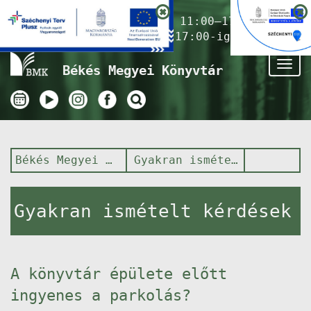
Nyitvatartás ma:
11:00–17:00
(Gyermekkönyvtár 17:00-ig)
Tog
Békés Megyei Könyvtár
nav
Békés Megyei Könyvtár
Gyakran ismételt kérdések
Gyakran ismételt kérdések
A könyvtár épülete előtt
ingyenes a parkolás?