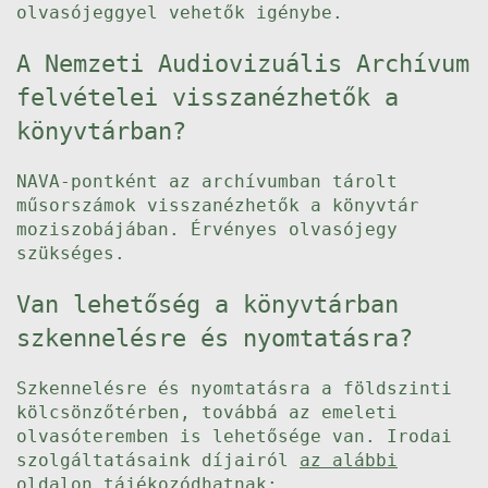
olvasójeggyel vehetők igénybe.
A Nemzeti Audiovizuális Archívum
felvételei visszanézhetők a
könyvtárban?
NAVA-pontként az archívumban tárolt
műsorszámok visszanézhetők a könyvtár
moziszobájában. Érvényes olvasójegy
szükséges.
Van lehetőség a könyvtárban
szkennelésre és nyomtatásra?
Szkennelésre és nyomtatásra a földszinti
kölcsönzőtérben, továbbá az emeleti
olvasóteremben is lehetősége van. Irodai
szolgáltatásaink díjairól
az alábbi
oldalon
tájékozódhatnak: